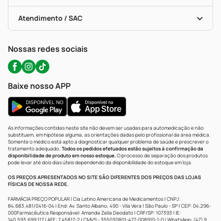
Troca E Devolução
Testes Rápidos
Bulas De A A Z
Autoteste Covid-19
Certificado De Segurança
Políticas De Marketplace
Portal Da Privacidade
Atendimento / SAC
Política De Privacidade
WhatsApp (47) 9202-1687
Atendimento@precopopular.com.br
Nossas redes sociais
Baixe nosso APP
As informações contidas neste site não devem ser usadas para automedicação e não
substituem, em hipótese alguma, as orientações dadas pelo profissional da área médica.
Somente o médico está apto a diagnosticar qualquer problema de saúde e prescrever o
tratamento adequado.
Todos os pedidos efetuados estão sujeitos à confirmação da
disponibilidade de produto em nosso estoque.
O processo de separação dos produtos
pode levar até dois dias úteis dependendo da disponibilidade do estoque em loja.
OS PREÇOS APRESENTADOS NO SITE SÃO DIFERENTES DOS PREÇOS DAS LOJAS
FÍSICAS DE NOSSA REDE.
FARMÁCIA PREÇO POPULAR | Cia Latino Americana de Medicamentos | CNPJ:
84.683.481/0416-04 | End: Av. Santo Albano, 490 - Vila Vera | São Paulo - SP | CEP: 04.296-
000Farmacêutica Responsável: Amanda Zelia Deodato | CRF/SP: 107393 | IE:
140.593.699.117 | AFE: 7.45817-2 | CMVS - 355030801-477-008910-1-0 | WhatsApp: (47) 9