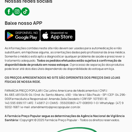
Nossas redes sociais
Baixe nosso APP
As informações contidas neste site não devem ser usadas para automedicação e não
substituem, em hipótese alguma, as orientações dadas pelo profissional da área médica.
Somente o médico está apto a diagnosticar qualquer problema de saúde e prescrever o
tratamento adequado.
Todos os pedidos efetuados estão sujeitos à confirmação da
disponibilidade de produto em nosso estoque.
O processo de separação dos produtos
pode levar até dois dias úteis dependendo da disponibilidade do estoque em loja.
OS PREÇOS APRESENTADOS NO SITE SÃO DIFERENTES DOS PREÇOS DAS LOJAS
FÍSICAS DE NOSSA REDE.
FARMÁCIA PREÇO POPULAR | Cia Latino Americana de Medicamentos | CNPJ:
84.683.481/0416-04 | End: Av. Santo Albano, 490 - Vila Vera | São Paulo - SP | CEP: 04.296-
000Farmacêutica Responsável: Amanda Zelia Deodato | CRF/SP: 107393 | IE:
140.593.699.117 | AFE: 7.45817-2 | CMVS - 355030801-477-008910-1-0 | WhatsApp: (47) 9
9202-1687 | e-mail:
atendimento@precopopular.com.br
.
A Farmácia Preço Popular segue as determinações da Agência Nacional de Vigilância
Sanitária
| Copyright © 2025 Farmácia Preço Popular - Todos os direitos reservados.