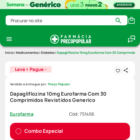
Procurar no site
Medicamentos
Diabetes
Dapagliflozina 10mg Eurofarma Com 30 Comprimidos R
Leve + Pague -
Vendido e entregue por:
Preço Popular
Dapagliflozina 10mg Eurofarma Com 30
Comprimidos Revistidos Generico
Cód
:
751456
Eurofarma
Combo Especial