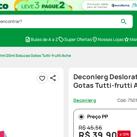
 encontrar?
Bulas de A a Z
Super Ofertas
Nossas Lojas
Mar
ml 20ml Solucao Gotas Tutti-frutti Ache
Deconlerg Deslora
Gotas Tutti-frutti
Cód
:
750
Deconlerg
Preço PP
R$
45
,
56
R$
39
,
90
12%