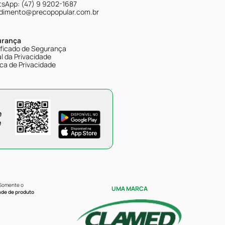
sApp: (47) 9 9202-1687
dimento@precopopular.com.br
urança
ificado de Segurança
l da Privacidade
ica de Privacidade
e
e
 Somente o
UMA MARCA
ade de produto