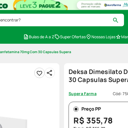
 encontrar?
Bulas de A a Z
Super Ofertas
Nossas Lojas
Mar
exanfetamina 70mg Com 30 Capsulas Supera
Deksa Dimesilato 
30 Capsulas Super
Cód
:
75
Supera Farma
Preço PP
R$
355
,
78