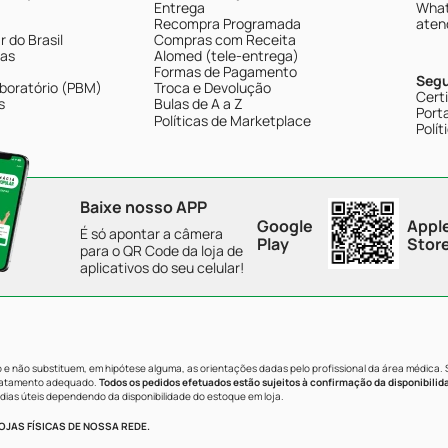
Entrega
What
Recompra Programada
aten
 do Brasil
Compras com Receita
tas
Alomed (tele-entrega)
Formas de Pagamento
Seg
boratório (PBM)
Troca e Devolução
Cert
s
Bulas de A a Z
Porta
Políticas de Marketplace
Polít
Baixe nosso APP
Google
Appl
É só apontar a câmera
Play
Stor
para o QR Code da loja de
aplicativos do seu celular!
e não substituem, em hipótese alguma, as orientações dadas pelo profissional da área médica.
tratamento adequado.
Todos os pedidos efetuados estão sujeitos à confirmação da disponibilid
dias úteis dependendo da disponibilidade do estoque em loja.
JAS FÍSICAS DE NOSSA REDE.