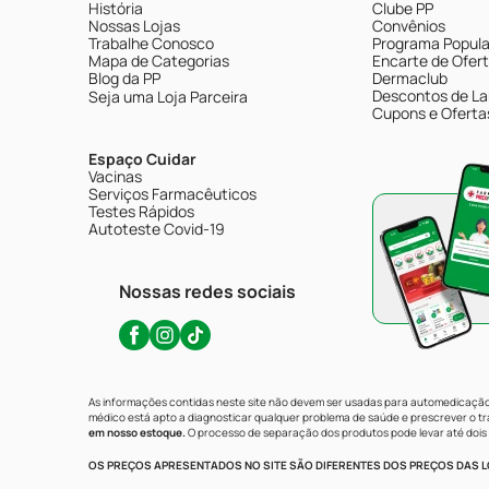
História
Clube PP
Nossas Lojas
Convênios
Trabalhe Conosco
Programa Popular
Mapa de Categorias
Encarte de Ofer
Blog da PP
Dermaclub
Descontos de La
Seja uma Loja Parceira
Cupons e Oferta
Espaço Cuidar
Vacinas
Serviços Farmacêuticos
Testes Rápidos
Autoteste Covid-19
Nossas redes sociais
As informações contidas neste site não devem ser usadas para automedicação 
médico está apto a diagnosticar qualquer problema de saúde e prescrever o 
em nosso estoque.
O processo de separação dos produtos pode levar até dois 
OS PREÇOS APRESENTADOS NO SITE SÃO DIFERENTES DOS PREÇOS DAS LO