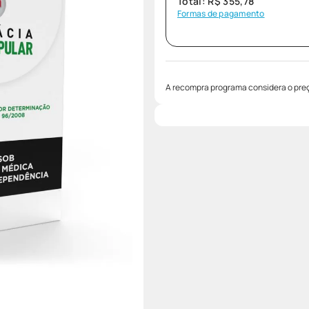
Total:
R$
355
,
78
Formas de pagamento
A recompra programa considera o preç