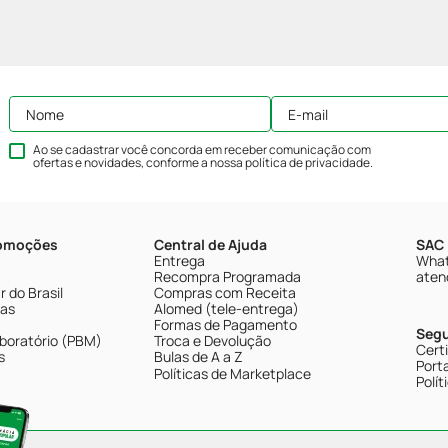
Ao se cadastrar você concorda em receber comunicação com
ofertas e novidades, conforme a nossa
política de privacidade
.
romoções
Central de Ajuda
SAC 
Entrega
What
Recompra Programada
aten
 do Brasil
Compras com Receita
tas
Alomed (tele-entrega)
Formas de Pagamento
Seg
boratório (PBM)
Troca e Devolução
Cert
s
Bulas de A a Z
Porta
Políticas de Marketplace
Polít