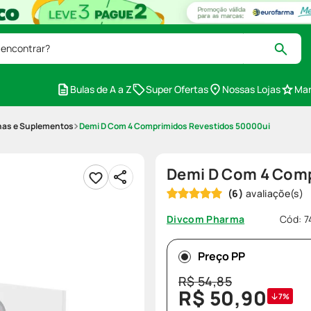
 encontrar?
Bulas de A a Z
Super Ofertas
Nossas Lojas
Mar
nas e Suplementos
Demi D Com 4 Comprimidos Revestidos 50000ui
Demi D Com 4 Comp
(
6
)
Cód
:
7
Divcom Pharma
Preço PP
R$
54
,
85
R$
50
,
90
7%