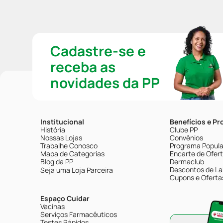
Cadastre-se e
receba as
novidades da PP
Institucional
Benefícios e P
História
Clube PP
Nossas Lojas
Convênios
Trabalhe Conosco
Programa Popular
Mapa de Categorias
Encarte de Ofer
Blog da PP
Dermaclub
Descontos de La
Seja uma Loja Parceira
Cupons e Oferta
Espaço Cuidar
Vacinas
Serviços Farmacêuticos
Testes Rápidos