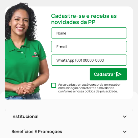
Cadastre-se e receba as
novidades da PP
Cadastrar
Ao se cadastrar você concorda em receber
comunicação com ofertas e novidades,
conforme a nossa
política de privacidade
.
Institucional
História
Nossas Lojas
Benefícios E Promoções
Trabalhe Conosco