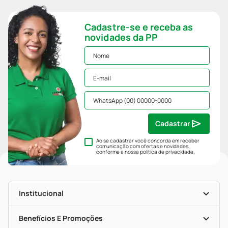
Cadastre-se e receba as
novidades da PP
Cadastrar
Ao se cadastrar você concorda em receber
comunicação com ofertas e novidades,
conforme a nossa
política de privacidade
.
Institucional
História
Nossas Lojas
Benefícios E Promoções
Trabalhe Conosco