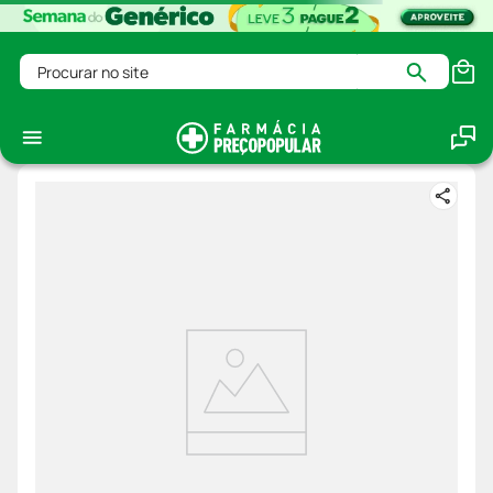
Procurar no site
Dercos-Shampoo-Estimulante-Energy--400gr-100ml-Gratis
Carregando