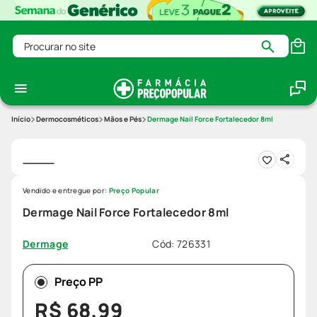
Procurar no site
Dermocosméticos
Mãos e Pés
Dermage Nail Force Fortalecedor 8ml
Vendido e entregue por:
Preço Popular
Dermage Nail Force Fortalecedor 8ml
Cód
:
726331
Dermage
Preço PP
R$
68
,
99