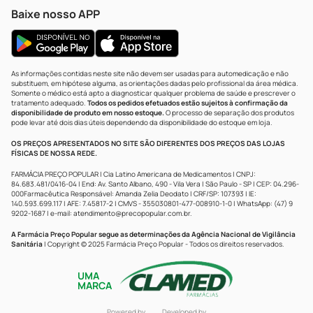
Baixe nosso APP
As informações contidas neste site não devem ser usadas para automedicação e não
substituem, em hipótese alguma, as orientações dadas pelo profissional da área médica.
Somente o médico está apto a diagnosticar qualquer problema de saúde e prescrever o
tratamento adequado.
Todos os pedidos efetuados estão sujeitos à confirmação da
disponibilidade de produto em nosso estoque.
O processo de separação dos produtos
pode levar até dois dias úteis dependendo da disponibilidade do estoque em loja.
OS PREÇOS APRESENTADOS NO SITE SÃO DIFERENTES DOS PREÇOS DAS LOJAS
FÍSICAS DE NOSSA REDE.
FARMÁCIA PREÇO POPULAR | Cia Latino Americana de Medicamentos | CNPJ:
84.683.481/0416-04 | End: Av. Santo Albano, 490 - Vila Vera | São Paulo - SP | CEP: 04.296-
000Farmacêutica Responsável: Amanda Zelia Deodato | CRF/SP: 107393 | IE:
140.593.699.117 | AFE: 7.45817-2 | CMVS - 355030801-477-008910-1-0 | WhatsApp: (47) 9
9202-1687 | e-mail:
atendimento@precopopular.com.br
.
A Farmácia Preço Popular segue as determinações da Agência Nacional de Vigilância
Sanitária
| Copyright © 2025 Farmácia Preço Popular - Todos os direitos reservados.
UMA
MARCA
Powered by
Developed by