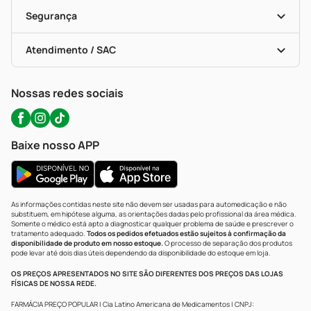
Cupons E Ofertas
Alomed (tele-Entrega)
Vacinas
Formas De Pagamento
Serviços Farmacêuticos
Segurança
Troca E Devolução
Testes Rápidos
Bulas De A A Z
Autoteste Covid-19
Certificado De Segurança
Políticas De Marketplace
Portal Da Privacidade
Atendimento / SAC
Política De Privacidade
WhatsApp (47) 9202-1687
Atendimento@precopopular.com.br
Nossas redes sociais
Baixe nosso APP
As informações contidas neste site não devem ser usadas para automedicação e não
substituem, em hipótese alguma, as orientações dadas pelo profissional da área médica.
Somente o médico está apto a diagnosticar qualquer problema de saúde e prescrever o
tratamento adequado.
Todos os pedidos efetuados estão sujeitos à confirmação da
disponibilidade de produto em nosso estoque.
O processo de separação dos produtos
pode levar até dois dias úteis dependendo da disponibilidade do estoque em loja.
OS PREÇOS APRESENTADOS NO SITE SÃO DIFERENTES DOS PREÇOS DAS LOJAS
FÍSICAS DE NOSSA REDE.
FARMÁCIA PREÇO POPULAR | Cia Latino Americana de Medicamentos | CNPJ: