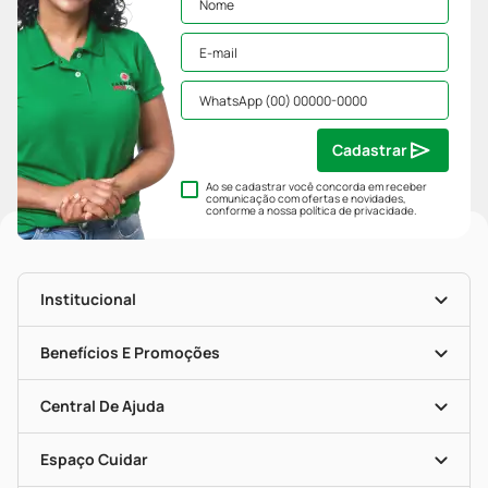
Cadastrar
Ao se cadastrar você concorda em receber
comunicação com ofertas e novidades,
conforme a nossa
política de privacidade
.
Institucional
História
Nossas Lojas
Benefícios E Promoções
Trabalhe Conosco
Mapa De Categorias
Clube PP
Blog Da PP
Convênios
Central De Ajuda
Seja Uma Loja Parceira
Programa Popular Do Brasil
Encarte De Ofertas
Entrega
Dermaclub
Recompra Programada
Espaço Cuidar
Descontos De Laboratório (PBM)
Compras Com Receita