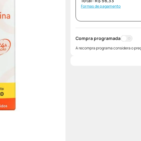
Total:
R$
56
,
33
Formas de pagamento
Compra programada
A recompra programa considera o preç