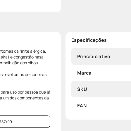
Especificações
ntomas da rinite alérgica,
Princípio ativo
ceira) e congestão nasal,
ermelhidão dos olhos,
Marca
is e sintomas de coceiras
SKU
para uso por pessoa que já
m a um dos componentes da
EAN
787/99.