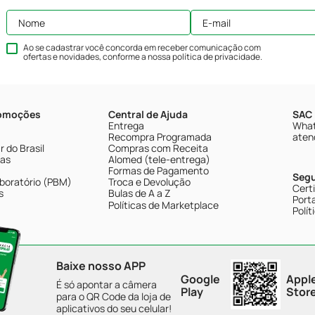
Ao se cadastrar você concorda em receber comunicação com
ofertas e novidades, conforme a nossa
política de privacidade
.
romoções
Central de Ajuda
SAC 
Entrega
What
Recompra Programada
aten
 do Brasil
Compras com Receita
tas
Alomed (tele-entrega)
Formas de Pagamento
Seg
boratório (PBM)
Troca e Devolução
Cert
s
Bulas de A a Z
Porta
Políticas de Marketplace
Polít
Baixe nosso APP
Google
Appl
É só apontar a câmera
Play
Stor
para o QR Code da loja de
aplicativos do seu celular!