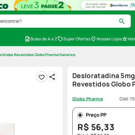
 encontrar?
Bulas de A a Z
Super Ofertas
Nossas Lojas
Mar
rimidos Revestidos Globo Pharma Generico
Desloratadina 5m
Revestidos Globo 
Cód
:
75
Globo Pharma
Preço PP
R$
56
,
33