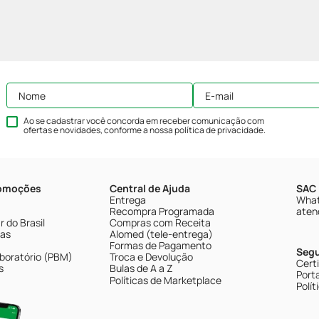
Ao se cadastrar você concorda em receber comunicação com
ofertas e novidades, conforme a nossa
política de privacidade
.
romoções
Central de Ajuda
SAC 
Entrega
What
Recompra Programada
aten
 do Brasil
Compras com Receita
tas
Alomed (tele-entrega)
Formas de Pagamento
Seg
boratório (PBM)
Troca e Devolução
Cert
s
Bulas de A a Z
Porta
Políticas de Marketplace
Polít