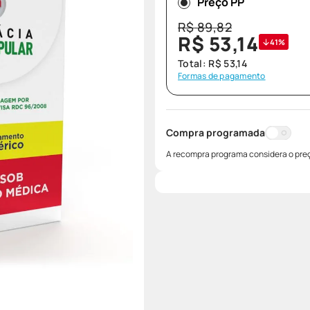
Preço PP
R$
89
,
82
R$
53
,
14
41%
Total:
R$
53
,
14
Formas de pagamento
Compra programada
A recompra programa considera o preç