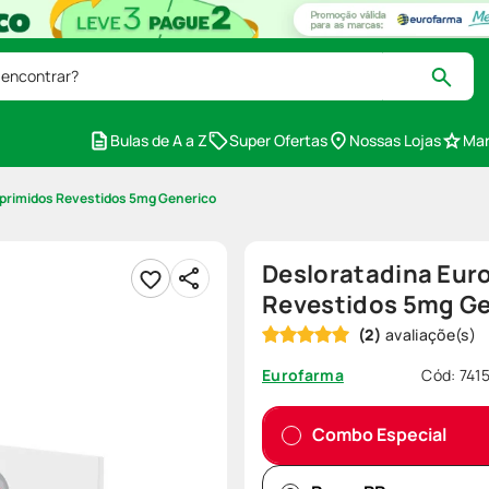
 encontrar?
Bulas de A a Z
Super Ofertas
Nossas Lojas
Mar
primidos Revestidos 5mg Generico
Desloratadina Eur
Revestidos 5mg Ge
(
2
)
Cód
:
741
Eurofarma
Combo Especial