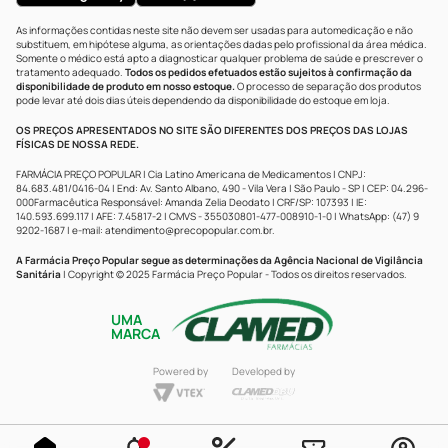
As informações contidas neste site não devem ser usadas para automedicação e não
substituem, em hipótese alguma, as orientações dadas pelo profissional da área médica.
Somente o médico está apto a diagnosticar qualquer problema de saúde e prescrever o
tratamento adequado.
Todos os pedidos efetuados estão sujeitos à confirmação da
disponibilidade de produto em nosso estoque.
O processo de separação dos produtos
pode levar até dois dias úteis dependendo da disponibilidade do estoque em loja.
OS PREÇOS APRESENTADOS NO SITE SÃO DIFERENTES DOS PREÇOS DAS LOJAS
FÍSICAS DE NOSSA REDE.
FARMÁCIA PREÇO POPULAR | Cia Latino Americana de Medicamentos | CNPJ:
84.683.481/0416-04 | End: Av. Santo Albano, 490 - Vila Vera | São Paulo - SP | CEP: 04.296-
000Farmacêutica Responsável: Amanda Zelia Deodato | CRF/SP: 107393 | IE:
140.593.699.117 | AFE: 7.45817-2 | CMVS - 355030801-477-008910-1-0 | WhatsApp: (47) 9
9202-1687 | e-mail:
atendimento@precopopular.com.br
.
A Farmácia Preço Popular segue as determinações da Agência Nacional de Vigilância
Sanitária
| Copyright © 2025 Farmácia Preço Popular - Todos os direitos reservados.
UMA
MARCA
Powered by
Developed by