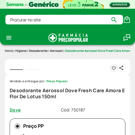
Procurar no site
Higiene
Desodorante
Aerossol
Desodorante Aerossol Dove Fresh Care Amora E F
Vendido e entregue por:
Preço Popular
Desodorante Aerossol Dove Fresh Care Amora E
Flor De Lotus 150ml
Cód
:
750187
Dove
Preço PP