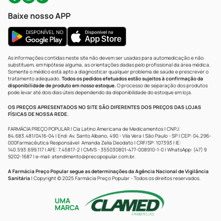
Baixe nosso APP
As informações contidas neste site não devem ser usadas para automedicação e não
substituem, em hipótese alguma, as orientações dadas pelo profissional da área médica.
Somente o médico está apto a diagnosticar qualquer problema de saúde e prescrever o
tratamento adequado.
Todos os pedidos efetuados estão sujeitos à confirmação da
disponibilidade de produto em nosso estoque.
O processo de separação dos produtos
pode levar até dois dias úteis dependendo da disponibilidade do estoque em loja.
OS PREÇOS APRESENTADOS NO SITE SÃO DIFERENTES DOS PREÇOS DAS LOJAS
FÍSICAS DE NOSSA REDE.
FARMÁCIA PREÇO POPULAR | Cia Latino Americana de Medicamentos | CNPJ:
84.683.481/0416-04 | End: Av. Santo Albano, 490 - Vila Vera | São Paulo - SP | CEP: 04.296-
000Farmacêutica Responsável: Amanda Zelia Deodato | CRF/SP: 107393 | IE:
140.593.699.117 | AFE: 7.45817-2 | CMVS - 355030801-477-008910-1-0 | WhatsApp: (47) 9
9202-1687 | e-mail:
atendimento@precopopular.com.br
.
A Farmácia Preço Popular segue as determinações da Agência Nacional de Vigilância
Sanitária
| Copyright © 2025 Farmácia Preço Popular - Todos os direitos reservados.
UMA
MARCA