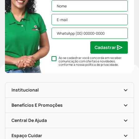
Cadastrar
Ao se cadastrar você concorda em receber
comunicação com ofertas e novidades,
conforme a nossa
política de privacidade
.
Institucional
História
Nossas Lojas
Benefícios E Promoções
Trabalhe Conosco
Mapa De Categorias
Clube PP
Blog Da PP
Convênios
Central De Ajuda
Seja Uma Loja Parceira
Programa Popular Do Brasil
Encarte De Ofertas
Entrega
Dermaclub
Recompra Programada
Espaço Cuidar