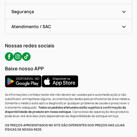
Descontos De Laboratório (PBM)
Compras Com Receita
Cupons E Ofertas
Alomed (tele-Entrega)
Vacinas
Formas De Pagamento
Serviços Farmacêuticos
Segurança
Troca E Devolução
Testes Rápidos
Bulas De A A Z
Autoteste Covid-19
Certificado De Segurança
Políticas De Marketplace
Portal Da Privacidade
Atendimento / SAC
Política De Privacidade
WhatsApp (47) 9202-1687
Atendimento@precopopular.com.br
Nossas redes sociais
Baixe nosso APP
As informações contidas neste site não devem ser usadas para automedicação e não
substituem, em hipótese alguma, as orientações dadas pelo profissional da área médica.
Somente o médico está apto a diagnosticar qualquer problema de saúde e prescrever o
tratamento adequado.
Todos os pedidos efetuados estão sujeitos à confirmação da
disponibilidade de produto em nosso estoque.
O processo de separação dos produtos
pode levar até dois dias úteis dependendo da disponibilidade do estoque em loja.
OS PREÇOS APRESENTADOS NO SITE SÃO DIFERENTES DOS PREÇOS DAS LOJAS
FÍSICAS DE NOSSA REDE.