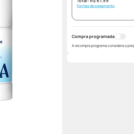
Total:
R$
67
,
99
Formas de pagamento
Compra programada
A recompra programa considera o preç