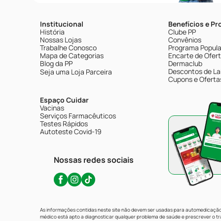
Institucional
Benefícios e P
História
Clube PP
Nossas Lojas
Convênios
Trabalhe Conosco
Programa Popular
Mapa de Categorias
Encarte de Ofer
Blog da PP
Dermaclub
Descontos de La
Seja uma Loja Parceira
Cupons e Oferta
Espaço Cuidar
Vacinas
Serviços Farmacêuticos
Testes Rápidos
Autoteste Covid-19
Nossas redes sociais
As informações contidas neste site não devem ser usadas para automedicação 
médico está apto a diagnosticar qualquer problema de saúde e prescrever o 