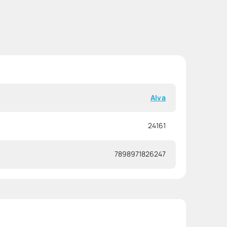
Alva
24161
7898971826247