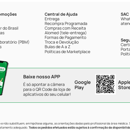
romoções
Central de Ajuda
SAC 
Entrega
What
Recompra Programada
aten
 do Brasil
Compras com Receita
tas
Alomed (tele-entrega)
Formas de Pagamento
Seg
boratório (PBM)
Troca e Devolução
Cert
s
Bulas de A a Z
Porta
Políticas de Marketplace
Polít
Baixe nosso APP
Google
Appl
É só apontar a câmera
Play
Stor
para o QR Code da loja de
aplicativos do seu celular!
e não substituem, em hipótese alguma, as orientações dadas pelo profissional da área médica.
tratamento adequado.
Todos os pedidos efetuados estão sujeitos à confirmação da disponibilid