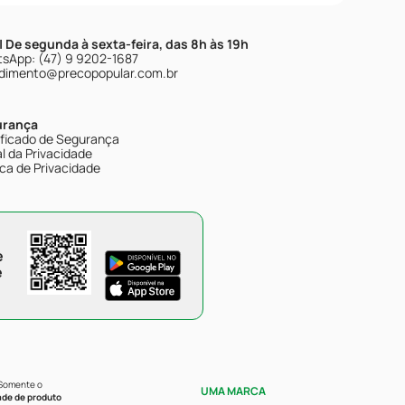
| De segunda à sexta-feira, das 8h às 19h
sApp: (47) 9 9202-1687
dimento@precopopular.com.br
urança
ificado de Segurança
l da Privacidade
ica de Privacidade
e
e
 Somente o
UMA MARCA
ade de produto