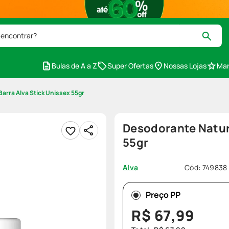
 encontrar?
Bulas de A a Z
Super Ofertas
Nossas Lojas
Mar
arra Alva Stick Unissex 55gr
Desodorante Natura
55gr
Cód
:
749838
Alva
Preço PP
R$
67
,
99