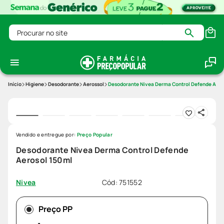
Procurar no site
Higiene
Desodorante
Aerossol
Desodorante Nivea Derma Control Defende Aero
Vendido e entregue por:
Preço Popular
Desodorante Nivea Derma Control Defende
Aerosol 150ml
Cód
:
751552
Nivea
Preço PP