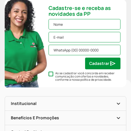
Cadastre-se e receba as
novidades da PP
Cadastrar
Ao se cadastrar você concorda em receber
comunicação com ofertas e novidades,
conforme a nossa
política de privacidade
.
Institucional
História
Nossas Lojas
Benefícios E Promoções
Trabalhe Conosco
Mapa De Categorias
Clube PP