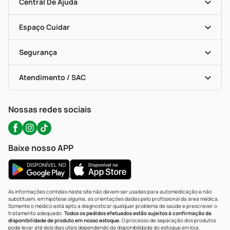
Blog Da PP
Convênios
Central De Ajuda
Seja Uma Loja Parceira
Programa Popular Do Brasil
Encarte De Ofertas
Entrega
Dermaclub
Recompra Programada
Espaço Cuidar
Descontos De Laboratório (PBM)
Compras Com Receita
Cupons E Ofertas
Alomed (tele-Entrega)
Vacinas
Formas De Pagamento
Serviços Farmacêuticos
Segurança
Troca E Devolução
Testes Rápidos
Bulas De A A Z
Autoteste Covid-19
Certificado De Segurança
Políticas De Marketplace
Portal Da Privacidade
Atendimento / SAC
Política De Privacidade
WhatsApp (47) 9202-1687
Atendimento@precopopular.com.br
Nossas redes sociais
Baixe nosso APP
As informações contidas neste site não devem ser usadas para automedicação e não
substituem, em hipótese alguma, as orientações dadas pelo profissional da área médica.
Somente o médico está apto a diagnosticar qualquer problema de saúde e prescrever o
tratamento adequado.
Todos os pedidos efetuados estão sujeitos à confirmação da
disponibilidade de produto em nosso estoque.
O processo de separação dos produtos
pode levar até dois dias úteis dependendo da disponibilidade do estoque em loja.