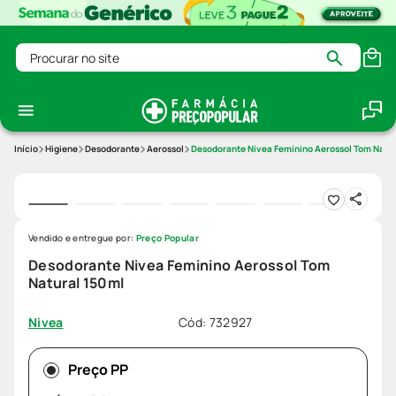
Procurar no site
Higiene
Desodorante
Aerossol
Desodorante Nivea Feminino Aerossol Tom Natur
Vendido e entregue por:
Preço Popular
Desodorante Nivea Feminino Aerossol Tom
Natural 150ml
Cód
:
732927
Nivea
Preço PP