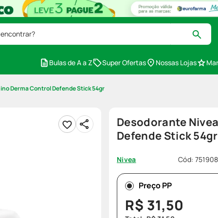
 encontrar?
Bulas de A a Z
Super Ofertas
Nossas Lojas
Mar
ino Derma Control Defende Stick 54gr
Desodorante Nivea
Defende Stick 54gr
Cód
:
75190
Nivea
Preço PP
R$
31
,
50