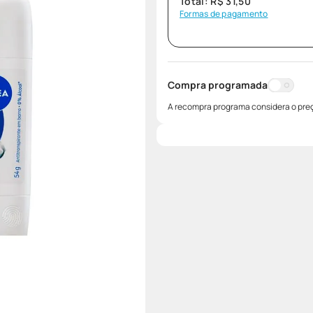
Total:
R$
31
,
50
Formas de pagamento
Compra programada
A recompra programa considera o preç