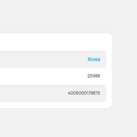
Nivea
25988
4006000178875