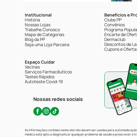
Institucional
Benefícios e P
História
Clube PP
Nossas Lojas
Convênios
Trabalhe Conosco
Programa Popular
Mapa de Categorias
Encarte de Ofer
Blog da PP
Dermaclub
Descontos de La
Seja uma Loja Parceira
Cupons e Oferta
Espaço Cuidar
Vacinas
Serviços Farmacêuticos
Testes Rápidos
Autoteste Covid-19
Nossas redes sociais
As informações contidas neste site não devem ser usadas para automedicação 
médico está apto a diagnosticar qualquer problema de saúde e prescrever o 