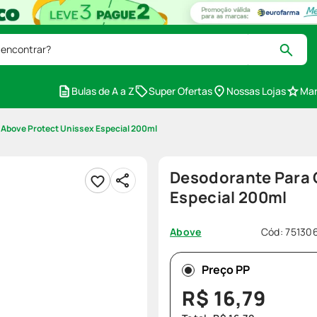
 encontrar?
Bulas de A a Z
Super Ofertas
Nossas Lojas
Mar
 Above Protect Unissex Especial 200ml
Desodorante Para 
Especial 200ml
Cód
:
75130
Above
Preço PP
R$
16
,
79