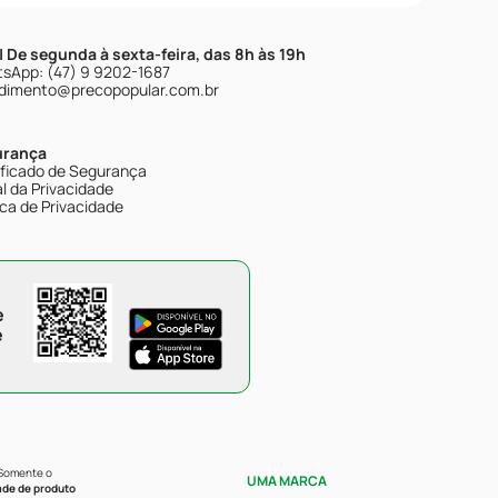
| De segunda à sexta-feira, das 8h às 19h
sApp: (47) 9 9202-1687
dimento@precopopular.com.br
urança
ificado de Segurança
l da Privacidade
ica de Privacidade
e
e
 Somente o
UMA MARCA
ade de produto