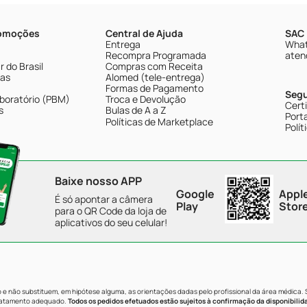
romoções
Central de Ajuda
SAC 
Entrega
What
Recompra Programada
aten
 do Brasil
Compras com Receita
tas
Alomed (tele-entrega)
Formas de Pagamento
Seg
boratório (PBM)
Troca e Devolução
Cert
s
Bulas de A a Z
Porta
Políticas de Marketplace
Polít
Baixe nosso APP
Google
Appl
É só apontar a câmera
Play
Stor
para o QR Code da loja de
aplicativos do seu celular!
e não substituem, em hipótese alguma, as orientações dadas pelo profissional da área médica.
tratamento adequado.
Todos os pedidos efetuados estão sujeitos à confirmação da disponibilid