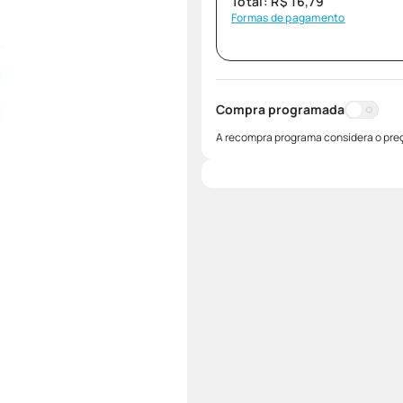
Total:
R$
16
,
79
Formas de pagamento
Compra programada
A recompra programa considera o preç