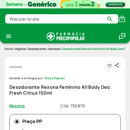
Procurar no site
Higiene
Desodorante
Aerossol
Desodorante Rexona Feminino All Body Deo Fres
Vendido e entregue por:
Preço Popular
Desodorante Rexona Feminino All Body Deo
Fresh Citrus 150ml
Cód
:
750879
Rexona
Preço PP