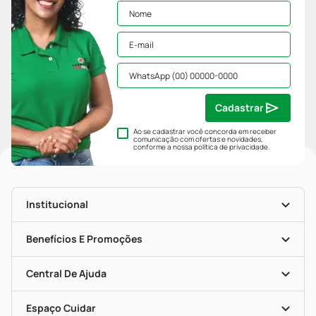
Cadastrar
Ao se cadastrar você concorda em receber
comunicação com ofertas e novidades,
conforme a nossa
política de privacidade
.
Institucional
História
Nossas Lojas
Benefícios E Promoções
Trabalhe Conosco
Mapa De Categorias
Clube PP
Blog Da PP
Convênios
Central De Ajuda
Seja Uma Loja Parceira
Programa Popular Do Brasil
Encarte De Ofertas
Entrega
Dermaclub
Recompra Programada
Espaço Cuidar