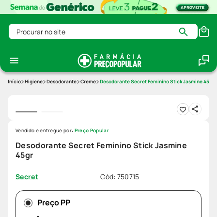
Procurar no site
Higiene
Desodorante
Creme
Desodorante Secret Feminino Stick Jasmine 45gr
Vendido e entregue por:
Preço Popular
Desodorante Secret Feminino Stick Jasmine
45gr
Cód
:
750715
Secret
Preço PP