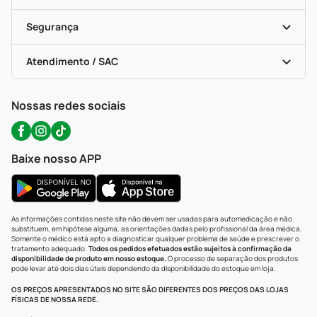
Descontos De Laboratório (PBM)
Compras Com Receita
Cupons E Ofertas
Alomed (tele-Entrega)
Vacinas
Formas De Pagamento
Serviços Farmacêuticos
Segurança
Troca E Devolução
Testes Rápidos
Bulas De A A Z
Autoteste Covid-19
Certificado De Segurança
Políticas De Marketplace
Portal Da Privacidade
Atendimento / SAC
Política De Privacidade
WhatsApp (47) 9202-1687
Atendimento@precopopular.com.br
Nossas redes sociais
Baixe nosso APP
As informações contidas neste site não devem ser usadas para automedicação e não
substituem, em hipótese alguma, as orientações dadas pelo profissional da área médica.
Somente o médico está apto a diagnosticar qualquer problema de saúde e prescrever o
tratamento adequado.
Todos os pedidos efetuados estão sujeitos à confirmação da
disponibilidade de produto em nosso estoque.
O processo de separação dos produtos
pode levar até dois dias úteis dependendo da disponibilidade do estoque em loja.
OS PREÇOS APRESENTADOS NO SITE SÃO DIFERENTES DOS PREÇOS DAS LOJAS
FÍSICAS DE NOSSA REDE.