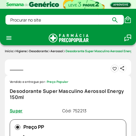
Procurar no site
Higiene
Desodorante
Aerossol
Desodorante Super Masculino Aerossol Energy 
Vendido e entregue por:
Preço Popular
Desodorante Super Masculino Aerossol Energy
150ml
Cód
:
752213
Super
Preço PP