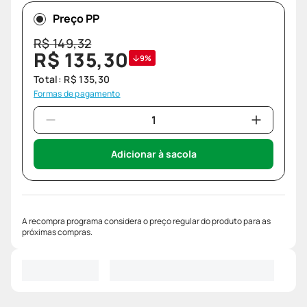
Preço PP
R$
149
,
32
R$
135
,
30
9%
Total:
R$
135
,
30
Formas de pagamento
Adicionar à sacola
A recompra programa considera o preço regular do produto para as
próximas compras.