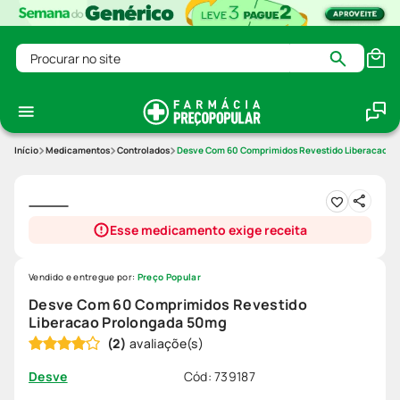
Procurar no site
Medicamentos
Controlados
Desve Com 60 Comprimidos Revestido Liberacao P
Esse medicamento exige receita
Vendido e entregue por:
Preço Popular
Desve Com 60 Comprimidos Revestido
Liberacao Prolongada 50mg
(
2
)
Cód
:
739187
Desve