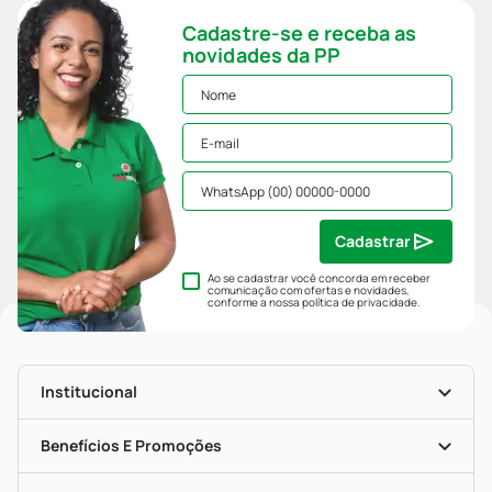
Cadastre-se e receba as
novidades da PP
Cadastrar
Ao se cadastrar você concorda em receber
comunicação com ofertas e novidades,
conforme a nossa
política de privacidade
.
Institucional
História
Nossas Lojas
Benefícios E Promoções
Trabalhe Conosco
Mapa De Categorias
Clube PP