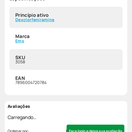
Princípio ativo
Dexclorfeniramina
Marca
Ems
SKU
3058
EAN
7896004720784
Avaliações
Carregando…
Faça login e deixe sua avaliação