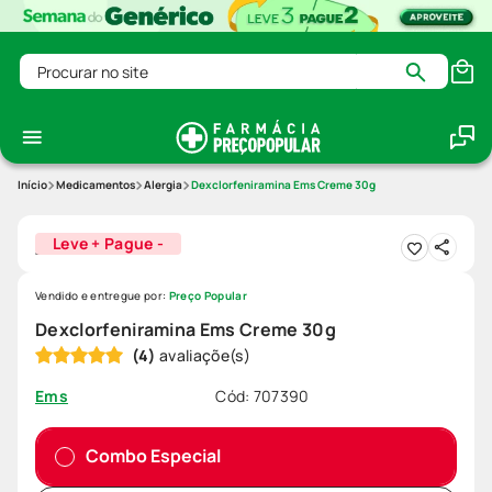
Procurar no site
Medicamentos
Alergia
Dexclorfeniramina Ems Creme 30g
Leve + Pague -
Vendido e entregue por:
Preço Popular
Dexclorfeniramina Ems Creme 30g
(
4
)
Cód
:
707390
Ems
Combo Especial