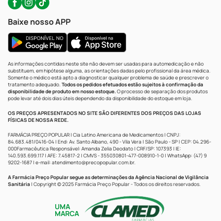
Baixe nosso APP
As informações contidas neste site não devem ser usadas para automedicação e não
substituem, em hipótese alguma, as orientações dadas pelo profissional da área médica.
Somente o médico está apto a diagnosticar qualquer problema de saúde e prescrever o
tratamento adequado.
Todos os pedidos efetuados estão sujeitos à confirmação da
disponibilidade de produto em nosso estoque.
O processo de separação dos produtos
pode levar até dois dias úteis dependendo da disponibilidade do estoque em loja.
OS PREÇOS APRESENTADOS NO SITE SÃO DIFERENTES DOS PREÇOS DAS LOJAS
FÍSICAS DE NOSSA REDE.
FARMÁCIA PREÇO POPULAR | Cia Latino Americana de Medicamentos | CNPJ:
84.683.481/0416-04 | End: Av. Santo Albano, 490 - Vila Vera | São Paulo - SP | CEP: 04.296-
000Farmacêutica Responsável: Amanda Zelia Deodato | CRF/SP: 107393 | IE:
140.593.699.117 | AFE: 7.45817-2 | CMVS - 355030801-477-008910-1-0 | WhatsApp: (47) 9
9202-1687 | e-mail:
atendimento@precopopular.com.br
.
A Farmácia Preço Popular segue as determinações da Agência Nacional de Vigilância
Sanitária
| Copyright © 2025 Farmácia Preço Popular - Todos os direitos reservados.
UMA
MARCA