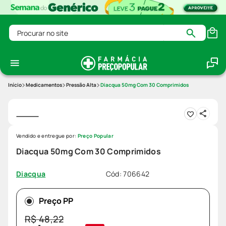
Procurar no site
Medicamentos
Pressão Alta
Diacqua 50mg Com 30 Comprimidos
Vendido e entregue por:
Preço Popular
Diacqua 50mg Com 30 Comprimidos
Cód
:
706642
Diacqua
Preço PP
R$
48
,
22