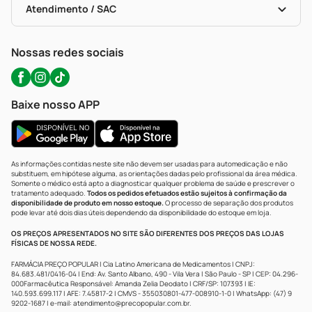
Políticas De Marketplace
Portal Da Privacidade
Atendimento / SAC
Política De Privacidade
WhatsApp (47) 9202-1687
Atendimento@precopopular.com.br
Nossas redes sociais
Baixe nosso APP
As informações contidas neste site não devem ser usadas para automedicação e não
substituem, em hipótese alguma, as orientações dadas pelo profissional da área médica.
Somente o médico está apto a diagnosticar qualquer problema de saúde e prescrever o
tratamento adequado.
Todos os pedidos efetuados estão sujeitos à confirmação da
disponibilidade de produto em nosso estoque.
O processo de separação dos produtos
pode levar até dois dias úteis dependendo da disponibilidade do estoque em loja.
OS PREÇOS APRESENTADOS NO SITE SÃO DIFERENTES DOS PREÇOS DAS LOJAS
FÍSICAS DE NOSSA REDE.
FARMÁCIA PREÇO POPULAR | Cia Latino Americana de Medicamentos | CNPJ:
84.683.481/0416-04 | End: Av. Santo Albano, 490 - Vila Vera | São Paulo - SP | CEP: 04.296-
000Farmacêutica Responsável: Amanda Zelia Deodato | CRF/SP: 107393 | IE:
140.593.699.117 | AFE: 7.45817-2 | CMVS - 355030801-477-008910-1-0 | WhatsApp: (47) 9
9202-1687 | e-mail:
atendimento@precopopular.com.br
.