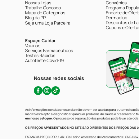
Nossas Lojas
Convênios
Trabalhe Conosco
Programa Popular
Mapa de Categorias
Encarte de Ofer
Blog da PP
Dermaclub
Descontos de La
Seja uma Loja Parceira
Cupons e Oferta
Espaço Cuidar
Vacinas
Serviços Farmacêuticos
Testes Rápidos
Autoteste Covid-19
Nossas redes sociais
As informações contidas neste site não devem ser usadas para automedicação 
médico está apto a diagnosticar qualquer problema de saúde e prescrever o 
em nosso estoque.
O processo de separação dos produtos pode levar até dois 
OS PREÇOS APRESENTADOS NO SITE SÃO DIFERENTES DOS PREÇOS DAS LO
FARMÁCIA PREÇO POPULAR | Cia Latino Americana de Medicamentos | CNPJ: 84.683.