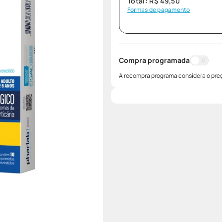
Total:
R$
49
,
50
Formas de pagamento
Compra programada
A recompra programa considera o preç