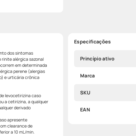
Especificações
ento dos sintomas
Princípio ativo
rinite alérgica sazonal
 ocorrem em determinada
lérgica perene (alergias
Marca
 e urticária crônica
SKU
de levocetirizina caso
ou a cetirizina, a qualquer
ualquer derivado
EAN
 caso apresente
 com clearance de
ferior a 10 mL/min.