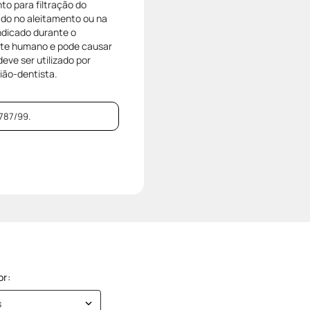
to para filtração do
ado no aleitamento ou na
ndicado durante o
eite humano e pode causar
ve ser utilizado por
ião-dentista.
787/99.
s