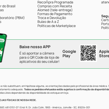
Recompra Programada
aten
 do Brasil
Compras com Receita
tas
Alomed (tele-entrega)
Formas de Pagamento
Seg
boratório (PBM)
Troca e Devolução
Cert
s
Bulas de A a Z
Porta
Políticas de Marketplace
Polít
Baixe nosso APP
Google
Appl
É só apontar a câmera
Play
Stor
para o QR Code da loja de
aplicativos do seu celular!
e não substituem, em hipótese alguma, as orientações dadas pelo profissional da área médica.
tratamento adequado.
Todos os pedidos efetuados estão sujeitos à confirmação da disponibilid
dias úteis dependendo da disponibilidade do estoque em loja.
JAS FÍSICAS DE NOSSA REDE.
481/0151-07 | End: R. Dr. João Colin, 1865 - América, Joinville - SC, 89204-001