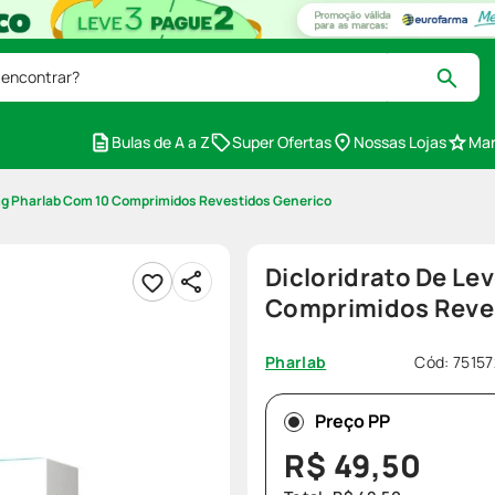
 encontrar?
Bulas de A a Z
Super Ofertas
Nossas Lojas
Mar
5mg Pharlab Com 10 Comprimidos Revestidos Generico
Dicloridrato De Le
Comprimidos Reve
Cód
:
75157
Pharlab
Preço PP
R$
49
,
50