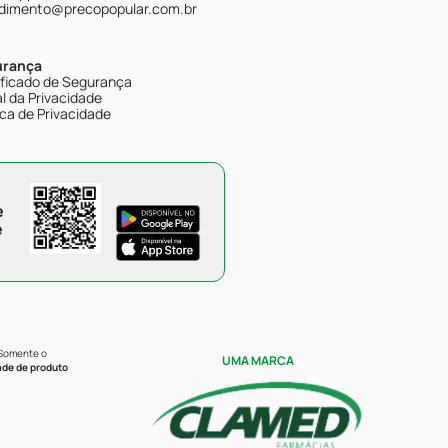
dimento@precopopular.com.br
urança
ificado de Segurança
l da Privacidade
ica de Privacidade
e
e
 Somente o
UMA MARCA
ade de produto