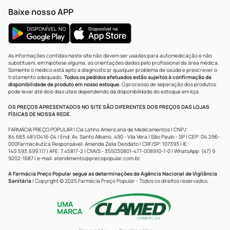
Baixe nosso APP
As informações contidas neste site não devem ser usadas para automedicação e não
substituem, em hipótese alguma, as orientações dadas pelo profissional da área médica.
Somente o médico está apto a diagnosticar qualquer problema de saúde e prescrever o
tratamento adequado.
Todos os pedidos efetuados estão sujeitos à confirmação da
disponibilidade de produto em nosso estoque.
O processo de separação dos produtos
pode levar até dois dias úteis dependendo da disponibilidade do estoque em loja.
OS PREÇOS APRESENTADOS NO SITE SÃO DIFERENTES DOS PREÇOS DAS LOJAS
FÍSICAS DE NOSSA REDE.
FARMÁCIA PREÇO POPULAR | Cia Latino Americana de Medicamentos | CNPJ:
84.683.481/0416-04 | End: Av. Santo Albano, 490 - Vila Vera | São Paulo - SP | CEP: 04.296-
000Farmacêutica Responsável: Amanda Zelia Deodato | CRF/SP: 107393 | IE:
140.593.699.117 | AFE: 7.45817-2 | CMVS - 355030801-477-008910-1-0 | WhatsApp: (47) 9
9202-1687 | e-mail:
atendimento@precopopular.com.br
.
A Farmácia Preço Popular segue as determinações da Agência Nacional de Vigilância
Sanitária
| Copyright © 2025 Farmácia Preço Popular - Todos os direitos reservados.
UMA
MARCA