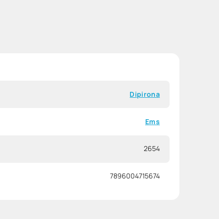
Dipirona
Ems
2654
7896004715674