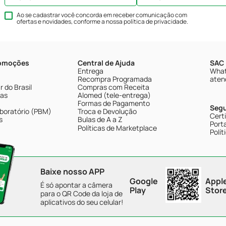
Ao se cadastrar você concorda em receber comunicação com
ofertas e novidades, conforme a nossa
política de privacidade
.
romoções
Central de Ajuda
SAC 
Entrega
What
Recompra Programada
aten
 do Brasil
Compras com Receita
tas
Alomed (tele-entrega)
Formas de Pagamento
Seg
boratório (PBM)
Troca e Devolução
Cert
s
Bulas de A a Z
Porta
Políticas de Marketplace
Polít
Baixe nosso APP
Google
Appl
É só apontar a câmera
Play
Stor
para o QR Code da loja de
aplicativos do seu celular!