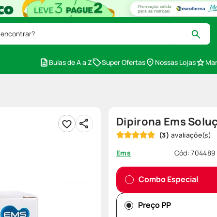
 encontrar?
Bulas de A a Z
Super Ofertas
Nossas Lojas
Mar
Dipirona Ems Solu
(
3
)
Cód
:
704489
Ems
Combo Especial
Preço PP