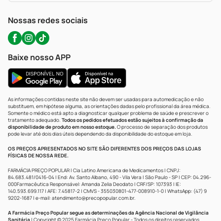
WhatsApp (47) 9202-1687
Atendimento@precopopular.com.br
Nossas redes sociais
Baixe nosso APP
As informações contidas neste site não devem ser usadas para automedicação e não
substituem, em hipótese alguma, as orientações dadas pelo profissional da área médica.
Somente o médico está apto a diagnosticar qualquer problema de saúde e prescrever o
tratamento adequado.
Todos os pedidos efetuados estão sujeitos à confirmação da
disponibilidade de produto em nosso estoque.
O processo de separação dos produtos
pode levar até dois dias úteis dependendo da disponibilidade do estoque em loja.
OS PREÇOS APRESENTADOS NO SITE SÃO DIFERENTES DOS PREÇOS DAS LOJAS
FÍSICAS DE NOSSA REDE.
FARMÁCIA PREÇO POPULAR | Cia Latino Americana de Medicamentos | CNPJ:
84.683.481/0416-04 | End: Av. Santo Albano, 490 - Vila Vera | São Paulo - SP | CEP: 04.296-
000Farmacêutica Responsável: Amanda Zelia Deodato | CRF/SP: 107393 | IE:
140.593.699.117 | AFE: 7.45817-2 | CMVS - 355030801-477-008910-1-0 | WhatsApp: (47) 9
9202-1687 | e-mail:
atendimento@precopopular.com.br
.
A Farmácia Preço Popular segue as determinações da Agência Nacional de Vigilância
Sanitária
| Copyright © 2025 Farmácia Preço Popular - Todos os direitos reservados.