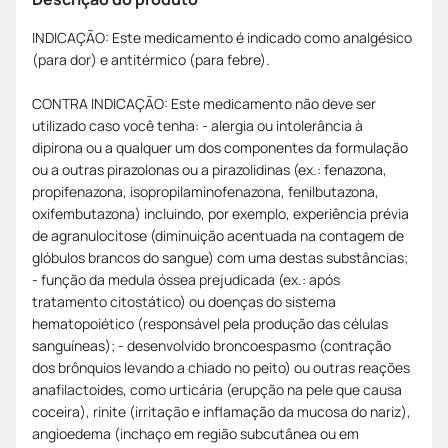
INDICAÇÃO: Este medicamento é indicado como analgésico
(para dor) e antitérmico (para febre).
CONTRA INDICAÇÃO: Este medicamento não deve ser
utilizado caso você tenha: - alergia ou intolerância à
dipirona ou a qualquer um dos componentes da formulação
ou a outras pirazolonas ou a pirazolidinas (ex.: fenazona,
propifenazona, isopropilaminofenazona, fenilbutazona,
oxifembutazona) incluindo, por exemplo, experiência prévia
de agranulocitose (diminuição acentuada na contagem de
glóbulos brancos do sangue) com uma destas substâncias;
- função da medula óssea prejudicada (ex.: após
tratamento citostático) ou doenças do sistema
hematopoiético (responsável pela produção das células
sanguíneas); - desenvolvido broncoespasmo (contração
dos brônquios levando a chiado no peito) ou outras reações
anafilactoides, como urticária (erupção na pele que causa
coceira), rinite (irritação e inflamação da mucosa do nariz),
angioedema (inchaço em região subcutânea ou em