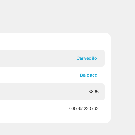
Carvedilol
Baldacci
3895
7897851220762