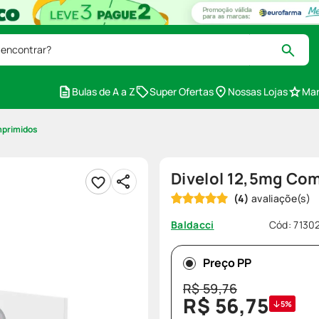
 encontrar?
Bulas de A a Z
Super Ofertas
Nossas Lojas
Mar
mprimidos
Divelol 12,5mg Co
(
4
)
Cód
:
7130
Baldacci
Preço PP
R$
59
,
76
R$
56
,
75
5%