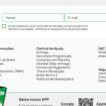
Ao se cadastrar você concorda em receber comunicação com
ofertas e novidades, conforme a nossa
política de privacidade
.
romoções
Central de Ajuda
SAC 
Entrega
What
Recompra Programada
aten
 do Brasil
Compras com Receita
tas
Alomed (tele-entrega)
Formas de Pagamento
Seg
boratório (PBM)
Troca e Devolução
Cert
s
Bulas de A a Z
Porta
Políticas de Marketplace
Polít
Baixe nosso APP
Google
Appl
É só apontar a câmera