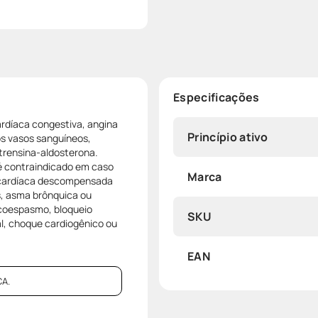
Especificações
ardíaca congestiva, angina
Princípio ativo
os vasos sanguíneos,
trensina-aldosterona.
 é contraindicado em caso
Marca
a cardíaca descompensada
as, asma brônquica ou
ncoespasmo, bloqueio
SKU
sal, choque cardiogênico ou
EAN
A.