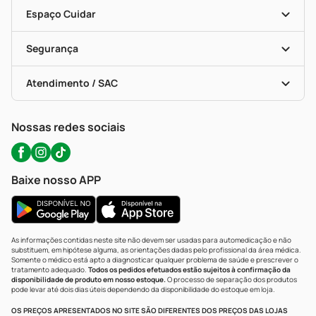
Encarte De Ofertas
Entrega
Dermaclub
Recompra Programada
Espaço Cuidar
Descontos De Laboratório (PBM)
Compras Com Receita
Cupons E Ofertas
Alomed (tele-Entrega)
Vacinas
Formas De Pagamento
Serviços Farmacêuticos
Segurança
Troca E Devolução
Testes Rápidos
Bulas De A A Z
Autoteste Covid-19
Certificado De Segurança
Políticas De Marketplace
Portal Da Privacidade
Atendimento / SAC
Política De Privacidade
WhatsApp (47) 9202-1687
Atendimento@precopopular.com.br
Nossas redes sociais
Baixe nosso APP
As informações contidas neste site não devem ser usadas para automedicação e não
substituem, em hipótese alguma, as orientações dadas pelo profissional da área médica.
Somente o médico está apto a diagnosticar qualquer problema de saúde e prescrever o
tratamento adequado.
Todos os pedidos efetuados estão sujeitos à confirmação da
disponibilidade de produto em nosso estoque.
O processo de separação dos produtos
pode levar até dois dias úteis dependendo da disponibilidade do estoque em loja.
OS PREÇOS APRESENTADOS NO SITE SÃO DIFERENTES DOS PREÇOS DAS LOJAS