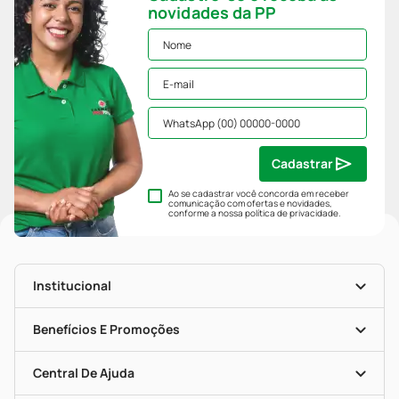
novidades da PP
Cadastrar
Ao se cadastrar você concorda em receber
comunicação com ofertas e novidades,
conforme a nossa
política de privacidade
.
Institucional
História
Nossas Lojas
Benefícios E Promoções
Trabalhe Conosco
Mapa De Categorias
Clube PP
Blog Da PP
Convênios
Central De Ajuda
Seja Uma Loja Parceira
Programa Popular Do Brasil