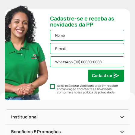
Cadastre-se e receba as
novidades da PP
Cadastrar
Ao se cadastrar você concorda em receber
comunicação com ofertas e novidades,
conforme a nossa
política de privacidade
.
Institucional
História
Nossas Lojas
Benefícios E Promoções