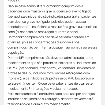
produto.
Não se deve administrar Dormonid® comprimidos a
pacientes com miastenia gravis, doença grave no fígado
(benzodiazepínicos não são indicados para tratar pacientes
com doença grave no fígado, pois eles podem causar
encefalopatia), insuficiência respiratória grave ou apneia do
sono (suspensão da respiração durante o sono).
Dormonid® comprimidos não deve ser administrado em
crianças, pois as concentrações disponíveis nos
comprimidos não permitem a dosagem apropriada para essa
população.
Dormonid® comprimidos não deve ser administrado junto
medicamentos que são potentes inibidores ou indutores de
CYP3A (cetoconazol, itraconazol, voriconazol, inibidores de
protease de HIV, incluindo formulações reforçadas com
ritonavir), e os inibidores da protease do VHC boceprevir e
telaprevir (vide item O que devo saber antes de usar este
medicamento? - Interações Medicamentosas).
Este medicamento é contraindicado para uso por crianças.
Informe ao seu médico ou cirurgião-dentista se você está
fazendo uso de algum outro medicamento.