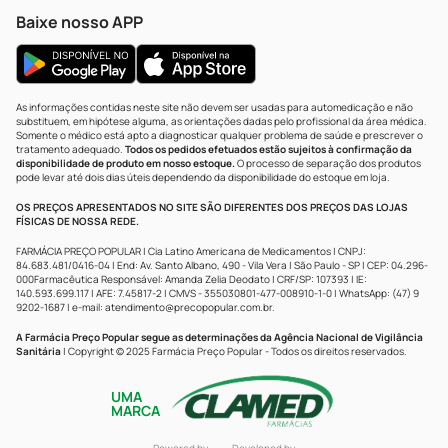
Baixe nosso APP
As informações contidas neste site não devem ser usadas para automedicação e não
substituem, em hipótese alguma, as orientações dadas pelo profissional da área médica.
Somente o médico está apto a diagnosticar qualquer problema de saúde e prescrever o
tratamento adequado.
Todos os pedidos efetuados estão sujeitos à confirmação da
disponibilidade de produto em nosso estoque.
O processo de separação dos produtos
pode levar até dois dias úteis dependendo da disponibilidade do estoque em loja.
OS PREÇOS APRESENTADOS NO SITE SÃO DIFERENTES DOS PREÇOS DAS LOJAS
FÍSICAS DE NOSSA REDE.
FARMÁCIA PREÇO POPULAR | Cia Latino Americana de Medicamentos | CNPJ:
84.683.481/0416-04 | End: Av. Santo Albano, 490 - Vila Vera | São Paulo - SP | CEP: 04.296-
000Farmacêutica Responsável: Amanda Zelia Deodato | CRF/SP: 107393 | IE:
140.593.699.117 | AFE: 7.45817-2 | CMVS - 355030801-477-008910-1-0 | WhatsApp: (47) 9
9202-1687 | e-mail:
atendimento@precopopular.com.br
.
A Farmácia Preço Popular segue as determinações da Agência Nacional de Vigilância
Sanitária
| Copyright © 2025 Farmácia Preço Popular - Todos os direitos reservados.
UMA
MARCA