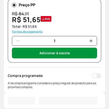
Preço PP
R$
84
,
11
R$
51
,
65
39%
Total:
R$
51
,
65
Formas de pagamento
Adicionar à sacola
Compra programada
A recompra programa considera o preço regular do produto para as
próximas compras.