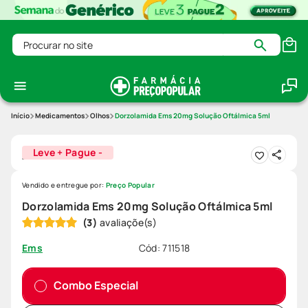
Procurar no site
Medicamentos
Olhos
Dorzolamida Ems 20mg Solução Oftálmica 5ml
Leve + Pague -
Vendido e entregue por:
Preço Popular
Dorzolamida Ems 20mg Solução Oftálmica 5ml
(
3
)
Cód
:
711518
Ems
Combo Especial