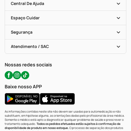
Blog Da PP
Convênios
Central De Ajuda
Seja Uma Loja Parceira
Programa Popular Do Brasil
Encarte De Ofertas
Entrega
Dermaclub
Recompra Programada
Espaço Cuidar
Descontos De Laboratório (PBM)
Compras Com Receita
Cupons E Ofertas
Alomed (tele-Entrega)
Vacinas
Formas De Pagamento
Serviços Farmacêuticos
Segurança
Troca E Devolução
Testes Rápidos
Bulas De A A Z
Autoteste Covid-19
Certificado De Segurança
Políticas De Marketplace
Portal Da Privacidade
Atendimento / SAC
Política De Privacidade
WhatsApp (47) 9202-1687
Atendimento@precopopular.com.br
Nossas redes sociais
Baixe nosso APP
As informações contidas neste site não devem ser usadas para automedicação e não
substituem, em hipótese alguma, as orientações dadas pelo profissional da área médica.
Somente o médico está apto a diagnosticar qualquer problema de saúde e prescrever o
tratamento adequado.
Todos os pedidos efetuados estão sujeitos à confirmação da
disponibilidade de produto em nosso estoque.
O processo de separação dos produtos