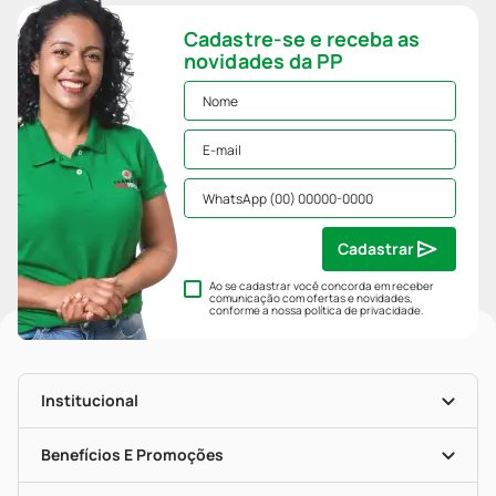
Cadastre-se e receba as
novidades da PP
Cadastrar
Ao se cadastrar você concorda em receber
comunicação com ofertas e novidades,
conforme a nossa
política de privacidade
.
Institucional
História
Nossas Lojas
Benefícios E Promoções
Trabalhe Conosco
Mapa De Categorias
Clube PP