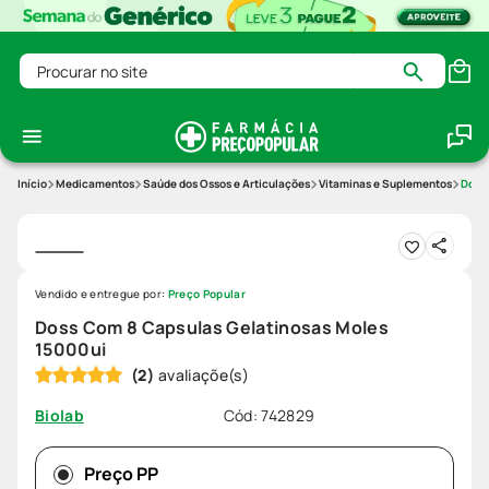
Procurar no site
Medicamentos
Saúde dos Ossos e Articulações
Vitaminas e Suplementos
Doss 
Vendido e entregue por:
Preço Popular
Doss Com 8 Capsulas Gelatinosas Moles
15000ui
(
2
)
Cód
:
742829
Biolab
Preço PP