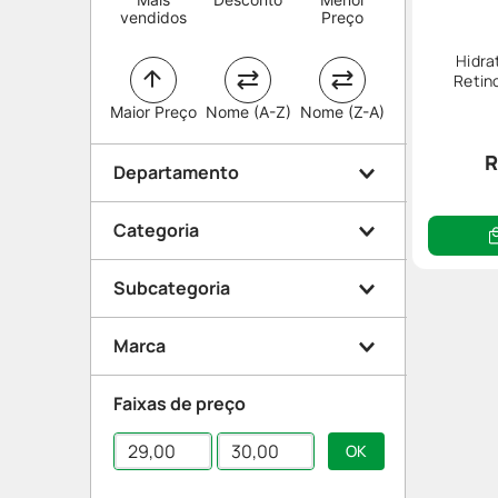
vendidos
Preço
Hidra
Retin
Maior Preço
Nome (A-Z)
Nome (Z-A)
R
Departamento
Categoria
Dermocosméticos
Subcategoria
Beleza e Proteção
Corpo
Marca
Hidratante Corporal
Faixas de preço
Dove