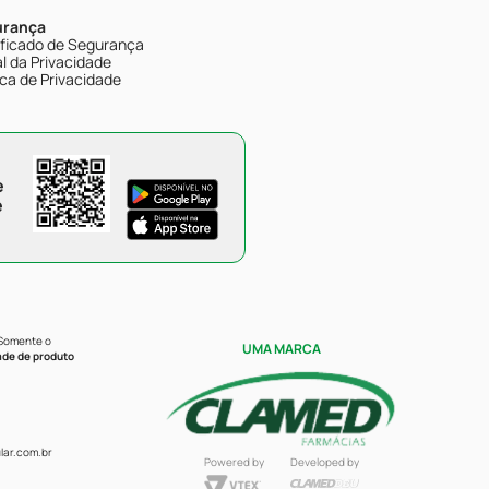
urança
ificado de Segurança
l da Privacidade
ica de Privacidade
e
e
 Somente o
UMA MARCA
ade de produto
ar.com.br
Powered by
Developed by