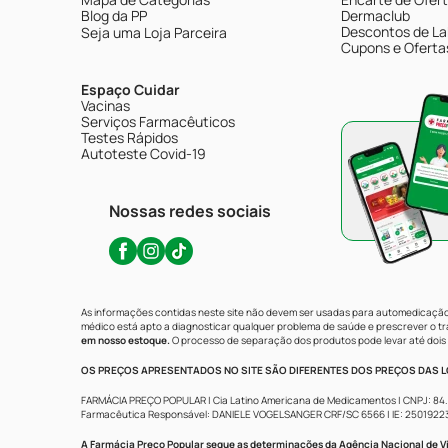
Blog da PP
Dermaclub
Descontos de La
Seja uma Loja Parceira
Cupons e Oferta
Espaço Cuidar
Vacinas
Serviços Farmacêuticos
Testes Rápidos
Autoteste Covid-19
Nossas redes sociais
As informações contidas neste site não devem ser usadas para automedicação 
médico está apto a diagnosticar qualquer problema de saúde e prescrever o 
em nosso estoque.
O processo de separação dos produtos pode levar até dois 
OS PREÇOS APRESENTADOS NO SITE SÃO DIFERENTES DOS PREÇOS DAS LO
FARMÁCIA PREÇO POPULAR | Cia Latino Americana de Medicamentos | CNPJ: 84.683.
Farmacêutica Responsável: DANIELE VOGELSANGER CRF/SC 6566 | IE: 250192233 | 
A Farmácia Preço Popular segue as determinações da Agência Nacional de Vi