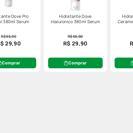
tante Dove Pro
Hidratante Dove
Hidra
ol 380ml Serum
Hialuronico 380ml Serum
Cerami
R$ 55,90
R$ 55,90
$ 29,90
R$ 29,90
R
Comprar
Comprar