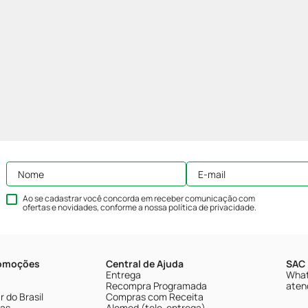
Ao se cadastrar você concorda em receber comunicação com
ofertas e novidades, conforme a nossa
política de privacidade
.
romoções
Central de Ajuda
SAC 
Entrega
What
Recompra Programada
aten
 do Brasil
Compras com Receita
tas
Alomed (tele-entrega)