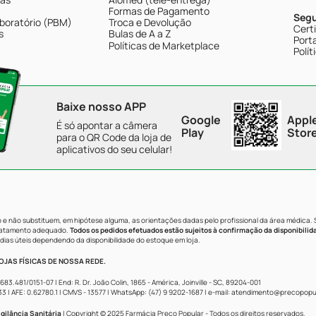
Formas de Pagamento
Seg
boratório (PBM)
Troca e Devolução
Cert
s
Bulas de A a Z
Porta
Políticas de Marketplace
Polít
Baixe nosso APP
Google
Appl
É só apontar a câmera
Play
Stor
para o QR Code da loja de
aplicativos do seu celular!
e não substituem, em hipótese alguma, as orientações dadas pelo profissional da área médica.
tratamento adequado.
Todos os pedidos efetuados estão sujeitos à confirmação da disponibilid
dias úteis dependendo da disponibilidade do estoque em loja.
JAS FÍSICAS DE NOSSA REDE.
481/0151-07 | End: R. Dr. João Colin, 1865 - América, Joinville - SC, 89204-001
AFE: 0.62780.1 | CMVS - 13577 | WhatsApp: (47) 9 9202-1687 | e-mail:
atendimento@precopopul
gilância Sanitária
| Copyright © 2025 Farmácia Preço Popular - Todos os direitos reservados.