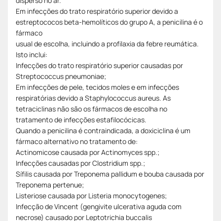
disperso no ar.
Em infecções do trato respiratório superior devido a
estreptococos beta-hemolíticos do grupo A, a penicilina é o
fármaco
usual de escolha, incluindo a profilaxia da febre reumática.
Isto inclui:
Infecções do trato respiratório superior causadas por
Streptococcus pneumoniae;
Em infecções de pele, tecidos moles e em infecções
respiratórias devido a Staphylococcus aureus. As
tetraciclinas não são os fármacos de escolha no
tratamento de infecções estafilocócicas.
Quando a penicilina é contraindicada, a doxiciclina é um
fármaco alternativo no tratamento de:
Actinomicose causada por Actinomyces spp.;
Infecções causadas por Clostridium spp.;
Sífilis causada por Treponema pallidum e bouba causada por
Treponema pertenue;
Listeriose causada por Listeria monocytogenes;
Infecção de Vincent (gengivite ulcerativa aguda com
necrose) causado por Leptotrichia buccalis