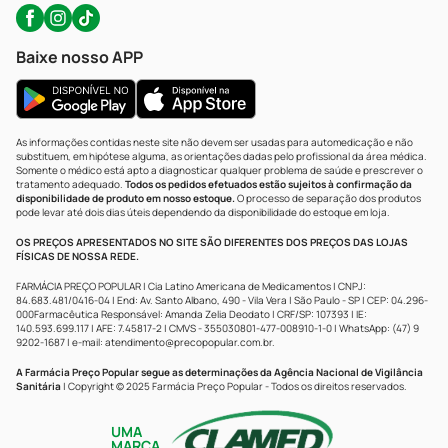
Baixe nosso APP
As informações contidas neste site não devem ser usadas para automedicação e não
substituem, em hipótese alguma, as orientações dadas pelo profissional da área médica.
Somente o médico está apto a diagnosticar qualquer problema de saúde e prescrever o
tratamento adequado.
Todos os pedidos efetuados estão sujeitos à confirmação da
disponibilidade de produto em nosso estoque.
O processo de separação dos produtos
pode levar até dois dias úteis dependendo da disponibilidade do estoque em loja.
OS PREÇOS APRESENTADOS NO SITE SÃO DIFERENTES DOS PREÇOS DAS LOJAS
FÍSICAS DE NOSSA REDE.
FARMÁCIA PREÇO POPULAR | Cia Latino Americana de Medicamentos | CNPJ:
84.683.481/0416-04 | End: Av. Santo Albano, 490 - Vila Vera | São Paulo - SP | CEP: 04.296-
000Farmacêutica Responsável: Amanda Zelia Deodato | CRF/SP: 107393 | IE:
140.593.699.117 | AFE: 7.45817-2 | CMVS - 355030801-477-008910-1-0 | WhatsApp: (47) 9
9202-1687 | e-mail:
atendimento@precopopular.com.br
.
A Farmácia Preço Popular segue as determinações da Agência Nacional de Vigilância
Sanitária
| Copyright © 2025 Farmácia Preço Popular - Todos os direitos reservados.
UMA
MARCA