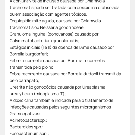
A conjuntivite de inclusão causada por Chlamydia
trachomatis pode ser tratada com doxiciclina oral isolada
ou em associação com agentes tópicos.
Orquiepididimite aguda, causada por Chlamydia
trachomatis ou Neisseria gonorrhoeae.
Granuloma inguinal (donovanose) causado por
Calymmatobacterium granulomatis;
Estágios iniciais (I e II) da doença de Lyme causado por
Borrelia burgdorferi;
Febre recorrente causada por Borrelia recurrentis
transmitida pelo piolho;
Febre recorrente causada por Borrelia duttonii transmitida
pelo carrapato;
Uretrite não gonocócica causada por Ureaplasma
urealyticum (micoplasma-T);
A doxiciclina também é indicada para o tratamento de
infecções causadas pelos seguintes microrganismos
Gramnegativos:
Acinetobacterspp.;
Bacteroides spp.;
Fusobacterium spp.;