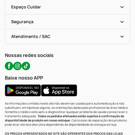
Encarte De Ofertas
Entrega
Dermaclub
Recompra Programada
Espaço Cuidar
Descontos De Laboratório (PBM)
Compras Com Receita
Cupons E Ofertas
Alomed (tele-Entrega)
Vacinas
Formas De Pagamento
Serviços Farmacêuticos
Segurança
Troca E Devolução
Testes Rápidos
Bulas De A A Z
Autoteste Covid-19
Certificado De Segurança
Políticas De Marketplace
Portal Da Privacidade
Atendimento / SAC
Política De Privacidade
WhatsApp (47) 9202-1687
Atendimento@precopopular.com.br
Nossas redes sociais
Baixe nosso APP
As informações contidas neste site não devem ser usadas para automedicação e não
substituem, em hipótese alguma, as orientações dadas pelo profissional da área médica.
Somente o médico está apto a diagnosticar qualquer problema de saúde e prescrever o
tratamento adequado.
Todos os pedidos efetuados estão sujeitos à confirmação da
disponibilidade de produto em nosso estoque.
O processo de separação dos produtos
pode levar até dois dias úteis dependendo da disponibilidade do estoque em loja.
OS PREÇOS APRESENTADOS NO SITE SÃO DIFERENTES DOS PREÇOS DAS LOJAS