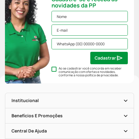
novidades da PP
Cadastrar
Ao se cadastrar você concorda em receber
comunicação com ofertas e novidades,
conforme a nossa
política de privacidade
.
Institucional
História
Nossas Lojas
Benefícios E Promoções
Trabalhe Conosco
Mapa De Categorias
Clube PP
Blog Da PP
Convênios
Central De Ajuda
Seja Uma Loja Parceira
Programa Popular Do Brasil