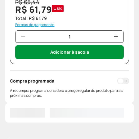
R$
65
,
44
R$
61
,
79
6%
Total:
R$
61
,
79
Formas de pagamento
Adicionar à sacola
Compra programada
A recompra programa considera o preço regular do produto para as
próximas compras.