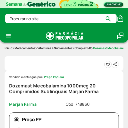
Procurar no site
Medicamentos
Vitaminas e Suplementos
Complexo B
Dozemast Mecobalamina 
Vendido e entregue por:
Preço Popular
Dozemast Mecobalamina 1000mcg 20
Comprimidos Sublinguais Marjan Farma
Cód
:
748860
Marjan Farma
Preço PP