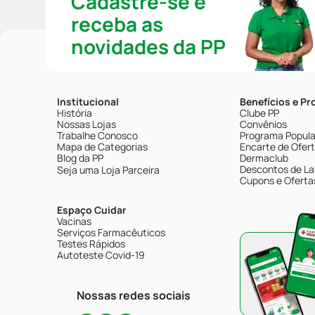
Cadastre-se e
receba as
novidades da PP
Institucional
Benefícios e P
História
Clube PP
Nossas Lojas
Convênios
Trabalhe Conosco
Programa Popular
Mapa de Categorias
Encarte de Ofer
Blog da PP
Dermaclub
Descontos de La
Seja uma Loja Parceira
Cupons e Oferta
Espaço Cuidar
Vacinas
Serviços Farmacêuticos
Testes Rápidos
Autoteste Covid-19
Nossas redes sociais