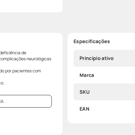
Especificações
deficiência de
Princípio ativo
 complicações neurológicas
do por pacientes com
Marca
co.
SKU
A.
EAN