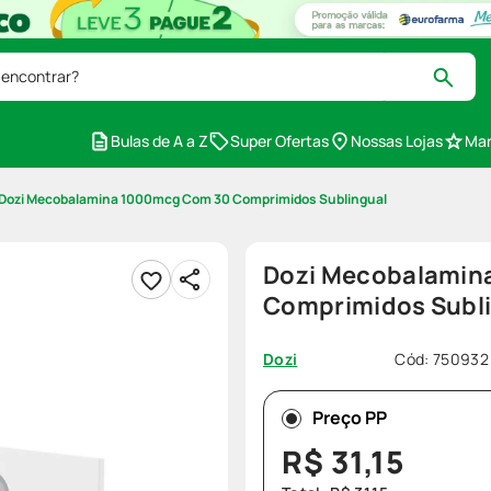
 encontrar?
Bulas de A a Z
Super Ofertas
Nossas Lojas
Mar
Dozi Mecobalamina 1000mcg Com 30 Comprimidos Sublingual
Dozi Mecobalamin
Comprimidos Subl
Cód
:
750932
Dozi
Preço PP
R$
31
,
15