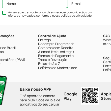
Ao se cadastrar você concorda em receber comunicação com
ofertas e novidades, conforme a nossa
política de privacidade
.
romoções
Central de Ajuda
SAC 
Entrega
What
Recompra Programada
aten
 do Brasil
Compras com Receita
tas
Alomed (tele-entrega)
Formas de Pagamento
Seg
boratório (PBM)
Troca e Devolução
Cert
s
Bulas de A a Z
Porta
Políticas de Marketplace
Polít
Baixe nosso APP
Google
Appl
É só apontar a câmera
Play
Stor
para o QR Code da loja de
aplicativos do seu celular!