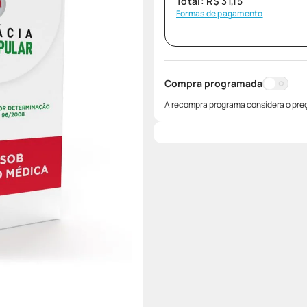
Total:
R$
31
,
15
Formas de pagamento
Compra programada
A recompra programa considera o preç