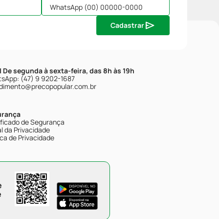
Cadastrar
| De segunda à sexta-feira, das 8h às 19h
sApp: (47) 9 9202-1687
dimento@precopopular.com.br
urança
ificado de Segurança
l da Privacidade
ica de Privacidade
e
e