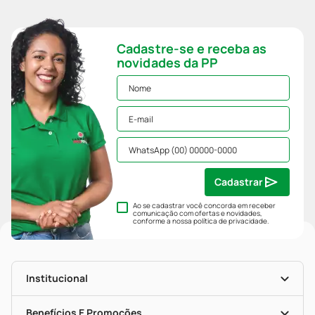
Cadastre-se e receba as
novidades da PP
Cadastrar
Ao se cadastrar você concorda em receber
comunicação com ofertas e novidades,
conforme a nossa
política de privacidade
.
Institucional
História
Nossas Lojas
Benefícios E Promoções