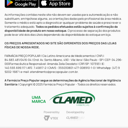
As informações contidas neste site não devem ser usadas para automedicação e não
substituem, em hipótese alguma, as orientações dadas pelo profissional da área médica.
Somente o médico está apto a diagnosticar qualquer problema de saúde e prescrever o
tratamento adequado.
Todos os pedidos efetuados estão sujeitos à confirmação da
disponibilidade de produto em nosso estoque.
O processo de separação dos produtos
pode levar até dois dias úteis dependendo da disponibilidade do estoque em loja.
OS PREÇOS APRESENTADOS NO SITE SÃO DIFERENTES DOS PREÇOS DAS LOJAS
FÍSICAS DE NOSSA REDE.
FARMÁCIA PREÇO POPULAR | Cia Latino Americana de Medicamentos | CNPJ:
84.683.481/0416-04 | End: Av. Santo Albano, 490 - Vila Vera | São Paulo - SP | CEP: 04.296-
000Farmacêutica Responsável: Amanda Zelia Deodato | CRF/SP: 107393 | IE:
140.593.699.117 | AFE: 7.45817-2 | CMVS - 355030801-477-008910-1-0 | WhatsApp: (47) 9
9202-1687 | e-mail:
atendimento@precopopular.com.br
.
A Farmácia Preço Popular segue as determinações da Agência Nacional de Vigilância
Sanitária
| Copyright © 2025 Farmácia Preço Popular - Todos os direitos reservados.
UMA
MARCA
Powered by
Developed by