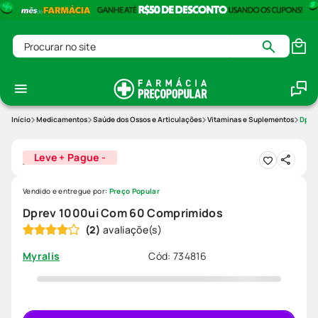
Procurar no site
Medicamentos
Saúde dos Ossos e Articulações
Vitaminas e Suplementos
Dpre
Leve + Pague -
Vendido e entregue por:
Preço Popular
Dprev 1000ui Com 60 Comprimidos
(
2
)
Cód
:
734816
Myralis