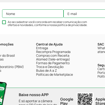
Ao se cadastrar você concorda em receber comunicação com
ofertas e novidades, conforme a nossa
política de privacidade
.
romoções
Central de Ajuda
SAC 
Entrega
What
Recompra Programada
aten
 do Brasil
Compras com Receita
tas
Alomed (tele-entrega)
Formas de Pagamento
Seg
boratório (PBM)
Troca e Devolução
Cert
s
Bulas de A a Z
Porta
Políticas de Marketplace
Polít
Baixe nosso APP
Google
Appl
É só apontar a câmera
Play
Stor
para o QR Code da loja de