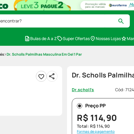
 encontrar?
Bulas de A a Z
Super Ofertas
Nossas Lojas
Mar
Pés
Dr. Scholls Palmilhas Masculina Em Gel 1 Par
Dr. Scholls Palmilh
Cód
:
712
Dr.scholl's
Preço PP
R$
114
,
90
Total:
R$
114
,
90
Formas de pagamento