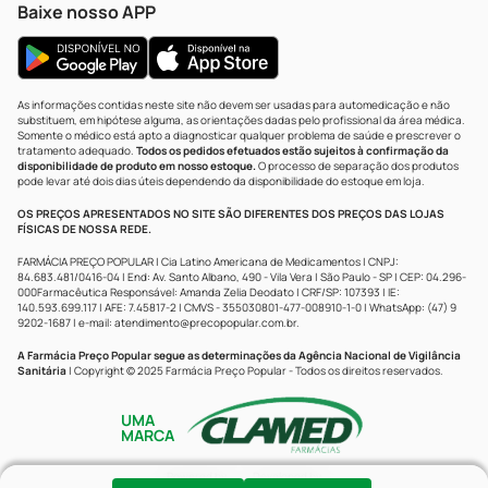
Baixe nosso APP
As informações contidas neste site não devem ser usadas para automedicação e não
substituem, em hipótese alguma, as orientações dadas pelo profissional da área médica.
Somente o médico está apto a diagnosticar qualquer problema de saúde e prescrever o
tratamento adequado.
Todos os pedidos efetuados estão sujeitos à confirmação da
disponibilidade de produto em nosso estoque.
O processo de separação dos produtos
pode levar até dois dias úteis dependendo da disponibilidade do estoque em loja.
OS PREÇOS APRESENTADOS NO SITE SÃO DIFERENTES DOS PREÇOS DAS LOJAS
FÍSICAS DE NOSSA REDE.
FARMÁCIA PREÇO POPULAR | Cia Latino Americana de Medicamentos | CNPJ:
84.683.481/0416-04 | End: Av. Santo Albano, 490 - Vila Vera | São Paulo - SP | CEP: 04.296-
000Farmacêutica Responsável: Amanda Zelia Deodato | CRF/SP: 107393 | IE:
140.593.699.117 | AFE: 7.45817-2 | CMVS - 355030801-477-008910-1-0 | WhatsApp: (47) 9
9202-1687 | e-mail:
atendimento@precopopular.com.br
.
A Farmácia Preço Popular segue as determinações da Agência Nacional de Vigilância
Sanitária
| Copyright © 2025 Farmácia Preço Popular - Todos os direitos reservados.
UMA
MARCA
Powered by
Developed by