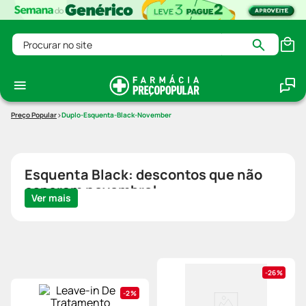
Procurar no site
Duplo-Esquenta-Black-November
Esquenta Black: descontos que não
esperam novembro!
Ver mais
26%
2%