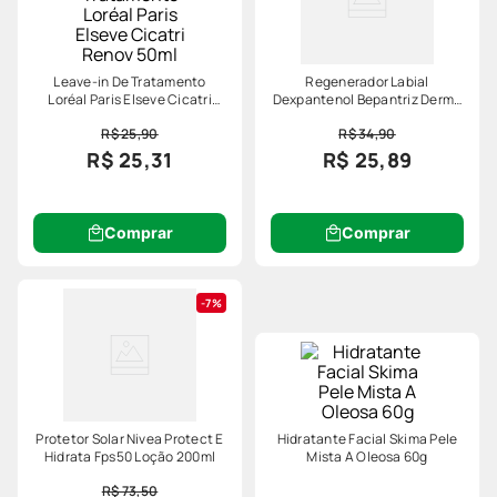
Leave-in De Tratamento
Regenerador Labial
Loréal Paris Elseve Cicatri
Dexpantenol Bepantriz Derma
Renov 50ml
7,5ml
R$ 25,90
R$ 34,90
R$ 25,31
R$ 25,89
Comprar
Comprar
7%
Protetor Solar Nivea Protect E
Hidratante Facial Skima Pele
Hidrata Fps50 Loção 200ml
Mista A Oleosa 60g
R$ 73,50