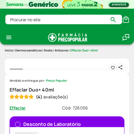
Procurar no site
Dermocosméticos
Rosto
Antiacne
Effaclar Duo+ 40ml
Vendido e entregue por:
Preço Popular
Effaclar Duo+ 40ml
(
4
)
Cód
:
726056
Effaclar
Desconto de Laboratório