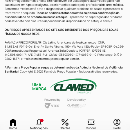
As informações contidas neste site não devem ser usadas para automedicação e não
substituem, em hipótese alguma, as orientações dadas pelo profissional da área médica.
Somente o médico está apto a diagnosticar qualquer problema de saúde e prescrever o
tratamento adequado.
Todos os pedidos efetuados estão sujeitos à confirmação da
disponibilidade de produto em nosso estoque.
O processo de separação dos produtos
pode levar até dois dias úteis dependendo da disponibilidade do estoque em loja.
OS PREÇOS APRESENTADOS NO SITE SÃO DIFERENTES DOS PREÇOS DAS LOJAS
FÍSICAS DE NOSSA REDE.
FARMÁCIA PREÇO POPULAR | Cia Latino Americana de Medicamentos | CNPJ:
84.683.481/0416-04 | End: Av. Santo Albano, 490 - Vila Vera | São Paulo - SP | CEP: 04.296-
000Farmacêutica Responsável: Amanda Zelia Deodato | CRF/SP: 107393 | IE:
140.593.699.117 | AFE: 7.45817-2 | CMVS - 355030801-477-008910-1-0 | WhatsApp: (47) 9
9202-1687 | e-mail:
atendimento@precopopular.com.br
.
A Farmácia Preço Popular segue as determinações da Agência Nacional de Vigilância
Sanitária
| Copyright © 2025 Farmácia Preço Popular - Todos os direitos reservados.
UMA
MARCA
Powered by
Developed by
Home
Notificações
Ofertas
Cupons
Perfil