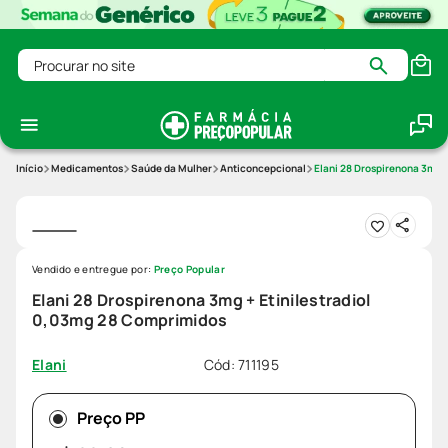
Procurar no site
Medicamentos
Saúde da Mulher
Anticoncepcional
Elani 28 Drospirenona 3mg 
Vendido e entregue por:
Preço Popular
Elani 28 Drospirenona 3mg + Etinilestradiol
0,03mg 28 Comprimidos
Cód
:
711195
Elani
Preço PP