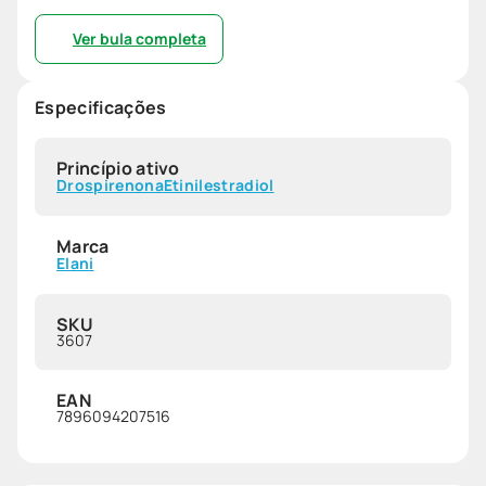
Ver bula completa
Especificações
Princípio ativo
Drospirenona
Etinilestradiol
Marca
Elani
SKU
3607
EAN
7896094207516