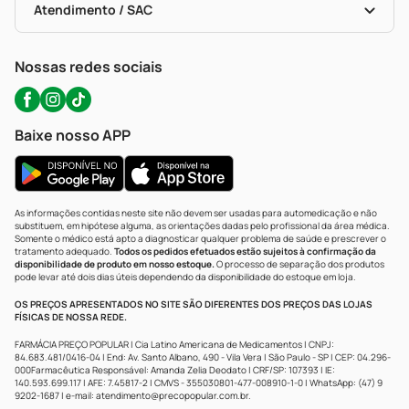
Políticas De Marketplace
Portal Da Privacidade
Atendimento / SAC
Política De Privacidade
WhatsApp (47) 9202-1687
Atendimento@precopopular.com.br
Nossas redes sociais
Baixe nosso APP
As informações contidas neste site não devem ser usadas para automedicação e não
substituem, em hipótese alguma, as orientações dadas pelo profissional da área médica.
Somente o médico está apto a diagnosticar qualquer problema de saúde e prescrever o
tratamento adequado.
Todos os pedidos efetuados estão sujeitos à confirmação da
disponibilidade de produto em nosso estoque.
O processo de separação dos produtos
pode levar até dois dias úteis dependendo da disponibilidade do estoque em loja.
OS PREÇOS APRESENTADOS NO SITE SÃO DIFERENTES DOS PREÇOS DAS LOJAS
FÍSICAS DE NOSSA REDE.
FARMÁCIA PREÇO POPULAR | Cia Latino Americana de Medicamentos | CNPJ:
84.683.481/0416-04 | End: Av. Santo Albano, 490 - Vila Vera | São Paulo - SP | CEP: 04.296-
000Farmacêutica Responsável: Amanda Zelia Deodato | CRF/SP: 107393 | IE:
140.593.699.117 | AFE: 7.45817-2 | CMVS - 355030801-477-008910-1-0 | WhatsApp: (47) 9
9202-1687 | e-mail:
atendimento@precopopular.com.br
.