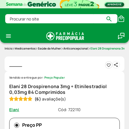
Procurar no site
Medicamentos
Saúde da Mulher
Anticoncepcional
Elani 28 Drospirenona 3mg 
Vendido e entregue por:
Preço Popular
Elani 28 Drospirenona 3mg + Etinilestradiol
0,03mg 84 Comprimidos
(
6
)
Cód
:
722110
Elani
Preço PP