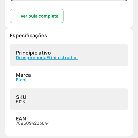
Ver bula completa
Especificações
Princípio ativo
Drospirenona
Etinilestradiol
Marca
Elani
SKU
5123
EAN
7896094203044