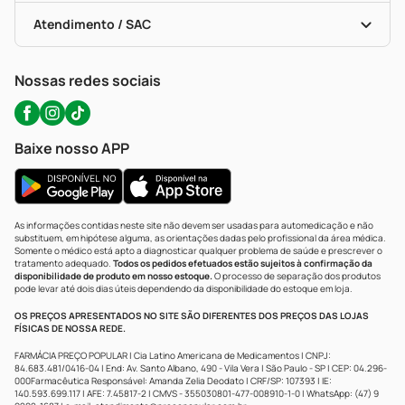
Bulas De A A Z
Autoteste Covid-19
Certificado De Segurança
Políticas De Marketplace
Portal Da Privacidade
Atendimento / SAC
Política De Privacidade
WhatsApp (47) 9202-1687
Atendimento@precopopular.com.br
Nossas redes sociais
Baixe nosso APP
As informações contidas neste site não devem ser usadas para automedicação e não
substituem, em hipótese alguma, as orientações dadas pelo profissional da área médica.
Somente o médico está apto a diagnosticar qualquer problema de saúde e prescrever o
tratamento adequado.
Todos os pedidos efetuados estão sujeitos à confirmação da
disponibilidade de produto em nosso estoque.
O processo de separação dos produtos
pode levar até dois dias úteis dependendo da disponibilidade do estoque em loja.
OS PREÇOS APRESENTADOS NO SITE SÃO DIFERENTES DOS PREÇOS DAS LOJAS
FÍSICAS DE NOSSA REDE.
FARMÁCIA PREÇO POPULAR | Cia Latino Americana de Medicamentos | CNPJ:
84.683.481/0416-04 | End: Av. Santo Albano, 490 - Vila Vera | São Paulo - SP | CEP: 04.296-
000Farmacêutica Responsável: Amanda Zelia Deodato | CRF/SP: 107393 | IE:
140.593.699.117 | AFE: 7.45817-2 | CMVS - 355030801-477-008910-1-0 | WhatsApp: (47) 9