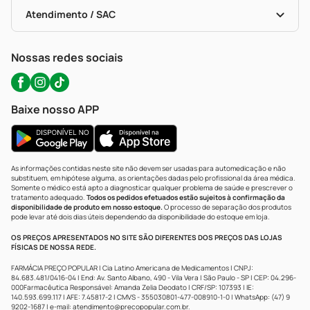
Bulas De A A Z
Autoteste Covid-19
Certificado De Segurança
Políticas De Marketplace
Portal Da Privacidade
Atendimento / SAC
Política De Privacidade
WhatsApp (47) 9202-1687
Atendimento@precopopular.com.br
Nossas redes sociais
Baixe nosso APP
As informações contidas neste site não devem ser usadas para automedicação e não
substituem, em hipótese alguma, as orientações dadas pelo profissional da área médica.
Somente o médico está apto a diagnosticar qualquer problema de saúde e prescrever o
tratamento adequado.
Todos os pedidos efetuados estão sujeitos à confirmação da
disponibilidade de produto em nosso estoque.
O processo de separação dos produtos
pode levar até dois dias úteis dependendo da disponibilidade do estoque em loja.
OS PREÇOS APRESENTADOS NO SITE SÃO DIFERENTES DOS PREÇOS DAS LOJAS
FÍSICAS DE NOSSA REDE.
FARMÁCIA PREÇO POPULAR | Cia Latino Americana de Medicamentos | CNPJ:
84.683.481/0416-04 | End: Av. Santo Albano, 490 - Vila Vera | São Paulo - SP | CEP: 04.296-
000Farmacêutica Responsável: Amanda Zelia Deodato | CRF/SP: 107393 | IE:
140.593.699.117 | AFE: 7.45817-2 | CMVS - 355030801-477-008910-1-0 | WhatsApp: (47) 9
9202-1687 | e-mail:
atendimento@precopopular.com.br
.