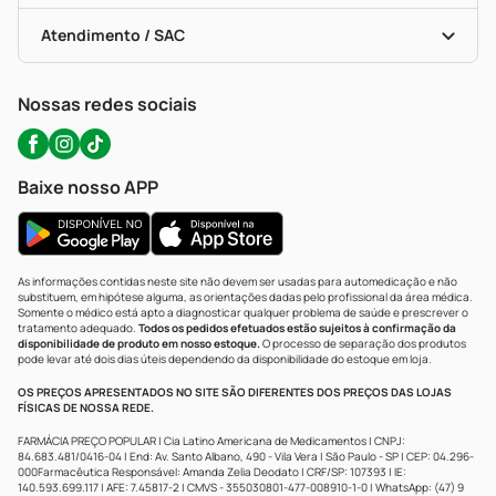
Bulas De A A Z
Autoteste Covid-19
Certificado De Segurança
Políticas De Marketplace
Portal Da Privacidade
Atendimento / SAC
Política De Privacidade
WhatsApp (47) 9202-1687
Atendimento@precopopular.com.br
Nossas redes sociais
Baixe nosso APP
As informações contidas neste site não devem ser usadas para automedicação e não
substituem, em hipótese alguma, as orientações dadas pelo profissional da área médica.
Somente o médico está apto a diagnosticar qualquer problema de saúde e prescrever o
tratamento adequado.
Todos os pedidos efetuados estão sujeitos à confirmação da
disponibilidade de produto em nosso estoque.
O processo de separação dos produtos
pode levar até dois dias úteis dependendo da disponibilidade do estoque em loja.
OS PREÇOS APRESENTADOS NO SITE SÃO DIFERENTES DOS PREÇOS DAS LOJAS
FÍSICAS DE NOSSA REDE.
FARMÁCIA PREÇO POPULAR | Cia Latino Americana de Medicamentos | CNPJ:
84.683.481/0416-04 | End: Av. Santo Albano, 490 - Vila Vera | São Paulo - SP | CEP: 04.296-
000Farmacêutica Responsável: Amanda Zelia Deodato | CRF/SP: 107393 | IE:
140.593.699.117 | AFE: 7.45817-2 | CMVS - 355030801-477-008910-1-0 | WhatsApp: (47) 9